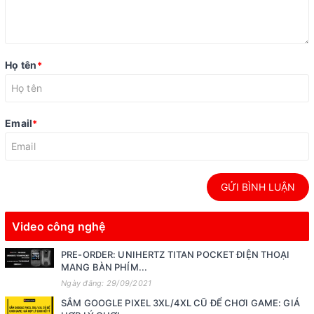
Họ tên
*
Email
*
GỬI BÌNH LUẬN
Video công nghệ
PRE-ORDER: UNIHERTZ TITAN POCKET ĐIỆN THOẠI
MANG BÀN PHÍM...
Ngày đăng: 29/09/2021
SẮM GOOGLE PIXEL 3XL/4XL CŨ ĐỂ CHƠI GAME: GIÁ