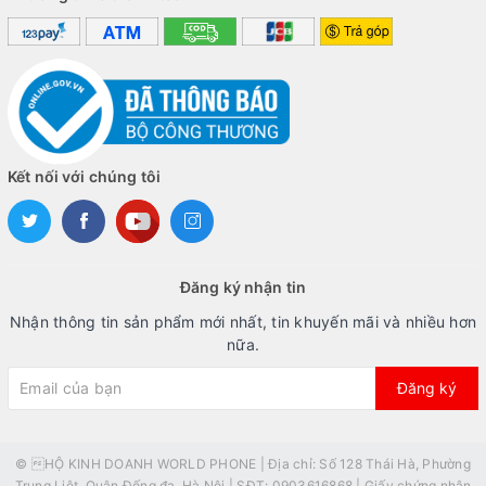
Kết nối với chúng tôi
Đăng ký nhận tin
Nhận thông tin sản phẩm mới nhất, tin khuyến mãi và nhiều hơn
nữa.
Đăng ký
© HỘ KINH DOANH WORLD PHONE | Địa chỉ: Số 128 Thái Hà, Phường
Trung Liệt, Quận Đống đa, Hà Nội | SĐT: 0903616868 | Giấy chứng nhận