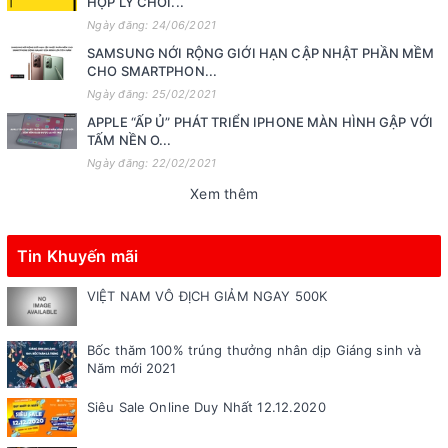
HỢP LÝ CHƠI...
Ngày đăng: 24/06/2021
SAMSUNG NỚI RỘNG GIỚI HẠN CẬP NHẬT PHẦN MỀM
CHO SMARTPHON...
Ngày đăng: 25/02/2021
APPLE “ẤP Ủ” PHÁT TRIỂN IPHONE MÀN HÌNH GẬP VỚI
TẤM NỀN O...
Ngày đăng: 22/02/2021
Xem thêm
Tin Khuyến mãi
VIỆT NAM VÔ ĐỊCH GIẢM NGAY 500K
Bốc thăm 100% trúng thưởng nhân dịp Giáng sinh và
Năm mới 2021
Siêu Sale Online Duy Nhất 12.12.2020