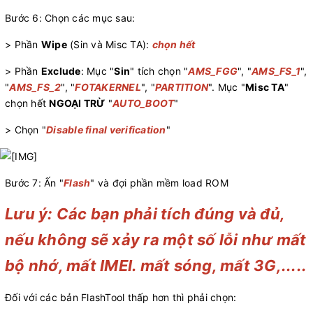
Bước 6: Chọn các mục sau:
> Phần
Wipe
(Sin và Misc TA):
chọn hết
> Phần
Exclude
: Mục "
Sin
" tích chọn "
AMS_FGG
", "
AMS_FS_1
",
"
AMS_FS_2
", "
FOTAKERNEL
", "
PARTITION
". Mục "
Misc TA
"
chọn hết
NGOẠI TRỪ
"
AUTO_BOOT
"
> Chọn "
Disable final verification
"
Bước 7: Ấn "
Flash
" và đợi phần mềm load ROM
Lưu ý: Các bạn phải tích đúng và đủ,
nếu không sẽ xảy ra một số lỗi như mất
bộ nhớ, mất IMEI. mất sóng, mất 3G,.....
Đối với các bản FlashTool thấp hơn thì phải chọn: