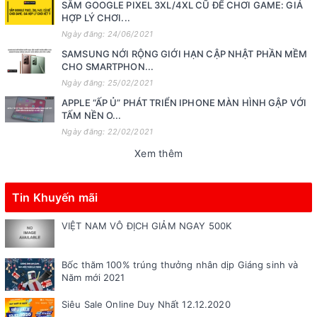
SẮM GOOGLE PIXEL 3XL/4XL CŨ ĐỂ CHƠI GAME: GIÁ
HỢP LÝ CHƠI...
Ngày đăng: 24/06/2021
SAMSUNG NỚI RỘNG GIỚI HẠN CẬP NHẬT PHẦN MỀM
CHO SMARTPHON...
Ngày đăng: 25/02/2021
APPLE “ẤP Ủ” PHÁT TRIỂN IPHONE MÀN HÌNH GẬP VỚI
TẤM NỀN O...
Ngày đăng: 22/02/2021
Xem thêm
Tin Khuyến mãi
VIỆT NAM VÔ ĐỊCH GIẢM NGAY 500K
Bốc thăm 100% trúng thưởng nhân dịp Giáng sinh và
Năm mới 2021
Siêu Sale Online Duy Nhất 12.12.2020