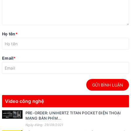
Họ tên
*
Email
*
GỬI BÌNH LUẬN
Video công nghệ
PRE-ORDER: UNIHERTZ TITAN POCKET ĐIỆN THOẠI
MANG BÀN PHÍM...
Ngày đăng: 29/09/2021