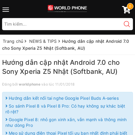
0
Toggle
navigation
Trang chủ
NEWS & TIPS
Hướng dẫn cập nhật Android 7.0
cho Sony Xperia Z5 Nhật (Softbank, AU)
Hướng dẫn cập nhật Android 7.0 cho
Sony Xperia Z5 Nhật (Softbank, AU)
Đăng bởi
worldphone
vào lúc 11/01/2018
Hướng dẫn kết nối tai nghe Google Pixel Buds A-series
So sánh Pixel 8 và Pixel 8 Pro: Có hay không sự khác biệt
rõ rệt?
Google Pixel 8: nhỏ gọn xinh xắn, vẫn mạnh và thông minh
như dòng Pro
Mẹo sử dụng điện thoại Pixel tối ưu bạn nhất định phải biết