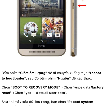
Bấm phím
"Giảm âm lượng"
để di chuyển xuống mục
"reboot
to bootloader"
, sau đó bấm phím
"Nguồn"
để xác thực.
Chọn
"BOOT TO RECOVERY MODE"
>
Chọn
"wipe data/factory
reset"
>Chọn
"yes -- dete all user data
".
Sau khi máy xóa dữ liệu xong, bạn chọn
"Reboot system