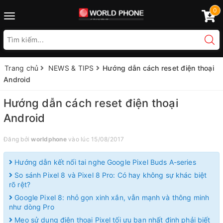
0
Toggle
navigation
Trang chủ
NEWS & TIPS
Hướng dẫn cách reset điện thoại
Android
Hướng dẫn cách reset điện thoại
Android
Đăng bởi
worldphone
vào lúc 15/08/2017
Hướng dẫn kết nối tai nghe Google Pixel Buds A-series
So sánh Pixel 8 và Pixel 8 Pro: Có hay không sự khác biệt
rõ rệt?
Google Pixel 8: nhỏ gọn xinh xắn, vẫn mạnh và thông minh
như dòng Pro
Mẹo sử dụng điện thoại Pixel tối ưu bạn nhất định phải biết