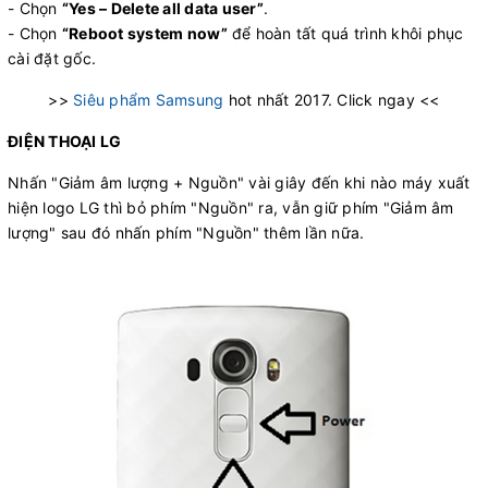
- Chọn
“Yes – Delete all data user”
.
- Chọn
“Reboot system now”
để hoàn tất quá trình khôi phục
cài đặt gốc.
>>
Siêu phẩm Samsung
hot nhất 2017. Click ngay <<
ĐIỆN THOẠI LG
Nhấn "Giảm âm lượng + Nguồn" vài giây đến khi nào máy xuất
hiện logo LG thì bỏ phím "Nguồn" ra, vẫn giữ phím "Giảm âm
lượng" sau đó nhấn phím "Nguồn" thêm lần nữa.