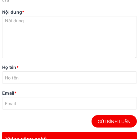
dấu
Nội dung
*
Họ tên
*
Email
*
GỬI BÌNH LUẬN
Video công nghệ