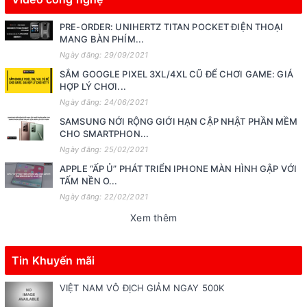
PRE-ORDER: UNIHERTZ TITAN POCKET ĐIỆN THOẠI
MANG BÀN PHÍM...
Ngày đăng: 29/09/2021
SẮM GOOGLE PIXEL 3XL/4XL CŨ ĐỂ CHƠI GAME: GIÁ
HỢP LÝ CHƠI...
Ngày đăng: 24/06/2021
SAMSUNG NỚI RỘNG GIỚI HẠN CẬP NHẬT PHẦN MỀM
CHO SMARTPHON...
Ngày đăng: 25/02/2021
APPLE “ẤP Ủ” PHÁT TRIỂN IPHONE MÀN HÌNH GẬP VỚI
TẤM NỀN O...
Ngày đăng: 22/02/2021
Xem thêm
Tin Khuyến mãi
VIỆT NAM VÔ ĐỊCH GIẢM NGAY 500K