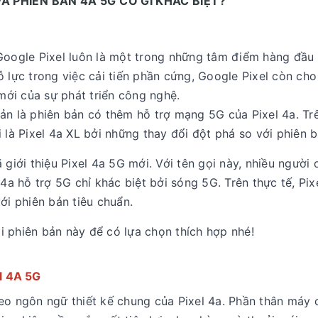
À PHIÊN BẢN 4A 5G CÓ GÌ KHÁC BIỆT?
ogle Pixel luôn là một trong những tâm điểm hàng đầu 
 lực trong việc cải tiến phần cứng, Google Pixel còn cho
ới của sự phát triển công nghệ.
ản là phiên bản có thêm hỗ trợ mạng 5G của Pixel 4a. Tr
 là Pixel 4a XL bởi những thay đổi đột phá so với phiên 
 giới thiệu Pixel 4a 5G mới. Với tên gọi này, nhiều người
4a hỗ trợ 5G chỉ khác biệt bởi sóng 5G. Trên thực tế, Pix
với phiên bản tiêu chuẩn.
 phiên bản này để có lựa chọn thích hợp nhé!
el 4A 5G
eo ngôn ngữ thiết kế chung của Pixel 4a. Phần thân máy c