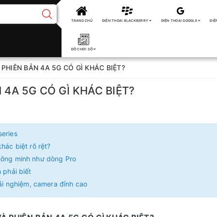
TRANG CHỦ
ĐIỆN THOẠI BLACKBERRY
ĐIỆN THOẠI GOOGLE
ĐIỆ
ĐỒ CHƠI SỐ
 PHIÊN BẢN 4A 5G CÓ GÌ KHÁC BIỆT?
 4A 5G CÓ GÌ KHÁC BIỆT?
series
hác biệt rõ rệt?
thông minh như dòng Pro
 phải biết
rải nghiệm, camera đỉnh cao