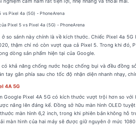
i nghiệm cầm nắm rất tiện lợi, nhẹ nhàng và thoải mái.
của Pixel 5 vs Pixel 4a (5G) - PhoneArena
 ở so sánh này chính là về kích thước. Chiếc Pixel 4a 5G 
0, thậm chí nó còn vượt qua cả Pixel 5. Trong khi đó, P
rong dòng sản phẩm hiện tại của Google.
ng có khả năng chống nước hoặc chống bụi và đều đồng s
n tay gắn phía sau cho tốc độ nhận diện nhanh nhạy, chí
el 4A 5G
n Google Pixel 4A 5G có kích thước vượt trội hơn so với
 được nâng lên đáng kể. Đồng sở hữu màn hình OLED tuyệ
 thước màn hình 6,2 inch, trong khi phiên bản không hỗ t
giải màn hình của hai máy sẽ được giữ nguyên ở mức 1080