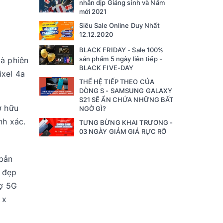
nhân dịp Giáng sinh và Năm
mới 2021
Siêu Sale Online Duy Nhất
12.12.2020
BLACK FRIDAY - Sale 100%
sản phẩm 5 ngày liên tiếp -
là phiên
BLACK FIVE-DAY
ixel 4a
THẾ HỆ TIẾP THEO CỦA
DÒNG S - SAMSUNG GALAXY
S21 SẼ ẨN CHỨA NHỮNG BẤT
ở hữu
NGỜ GÌ?
nh xác.
TƯNG BỪNG KHAI TRƯƠNG -
03 NGÀY GIẢM GIÁ RỰC RỠ
 bản
t đẹp
rợ 5G
 x