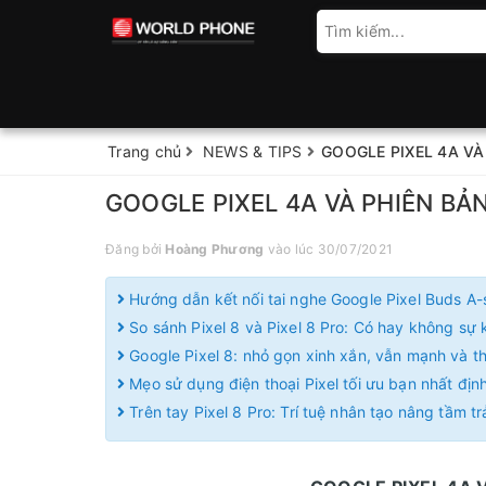
Trang chủ
NEWS & TIPS
GOOGLE PIXEL 4A VÀ
GOOGLE PIXEL 4A VÀ PHIÊN BẢN
Đăng bởi
Hoàng Phương
vào lúc 30/07/2021
Hướng dẫn kết nối tai nghe Google Pixel Buds A-
So sánh Pixel 8 và Pixel 8 Pro: Có hay không sự k
Google Pixel 8: nhỏ gọn xinh xắn, vẫn mạnh và 
Mẹo sử dụng điện thoại Pixel tối ưu bạn nhất định
Trên tay Pixel 8 Pro: Trí tuệ nhân tạo nâng tầm t