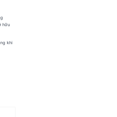
ng
ở hữu
ong khi