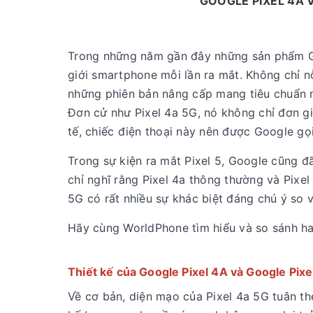
GOOGLE PIXEL 4A V
Trong những năm gần đây những sản phẩm Go
giới smartphone mỗi lần ra mắt. Không chỉ nỗ
những phiên bản nâng cấp mang tiêu chuẩn m
Đơn cử như Pixel 4a 5G, nó không chỉ đơn gi
tế, chiếc điện thoại này nên được Google gọi
Trong sự kiện ra mắt Pixel 5, Google cũng đã
chỉ nghĩ rằng Pixel 4a thông thường và Pixel 
5G có rất nhiều sự khác biệt đáng chú ý so 
Hãy cùng WorldPhone tìm hiểu và so sánh hai
Thiết kế của Google Pixel 4A và Google Pix
Về cơ bản, diện mạo của Pixel 4a 5G tuân th