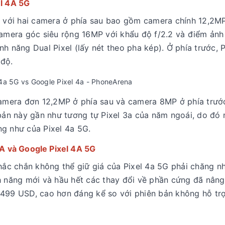
el 4A 5G
m với hai camera ở phía sau bao gồm camera chính 12,2MP
camera góc siêu rộng 16MP với khẩu độ f/2.2 và điểm ảnh
h năng Dual Pixel (lấy nét theo pha kép). Ở phía trước, P
 độ.
 camera đơn 12,2MP ở phía sau và camera 8MP ở phía trướ
 bản này gần như tương tự Pixel 3a của năm ngoái, do đó
ng như của Pixel 4a 5G.
4A và Google Pixel 4A 5G
chắc chắn không thể giữ giá của Pixel 4a 5G phải chăng 
h năng mới và hầu hết các thay đổi về phần cứng đã nâng
 499 USD, cao hơn đáng kể so với phiên bản không hỗ t