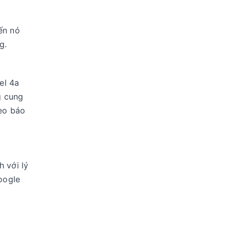
ến nó
g.
el 4a
g cung
heo báo
 với lý
oogle