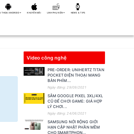
N THOẠI ANDROID
KHUYẾN MÃI
LINH PHỤ KIỆN
NEWS & TIPS
Video công nghệ
PRE-ORDER: UNIHERTZ TITAN
POCKET ĐIỆN THOẠI MANG
BÀN PHÍM...
Ngày đăng: 29/09/2021
SẮM GOOGLE PIXEL 3XL/4XL
CŨ ĐỂ CHƠI GAME: GIÁ HỢP
LÝ CHƠI...
Ngày đăng: 24/06/2021
SAMSUNG NỚI RỘNG GIỚI
HẠN CẬP NHẬT PHẦN MỀM
CHO SMARTPHON...