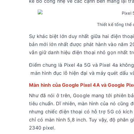
kế bo cong nhẹ về các cạnh bên mang lại trả
Thiết kế tổng thể 
Sự khác biệt lớn duy nhất giữa hai điện thoại
bản mới lớn nhất được phát hành vào năm 202
vẫn giữ danh hiệu điện thoại nhỏ gọn nhất t
Điểm chung là Pixel 4a 5G và Pixel 4a khô
màn hình đục lỗ hiện đại và máy quét dấu vâ
Màn hình của Google Pixel 4A và Google Pix
Như đã nói ở trên, Google mang tới phiên bả
tiêu chuẩn. Dĩ nhiên, màn hình của nó cũng
nhưng chiếc điện thoại có hỗ trợ 5G có kích
chỉ có màn hình 5,8 inch. Tuy vậy, độ phân 
2340 pixel.