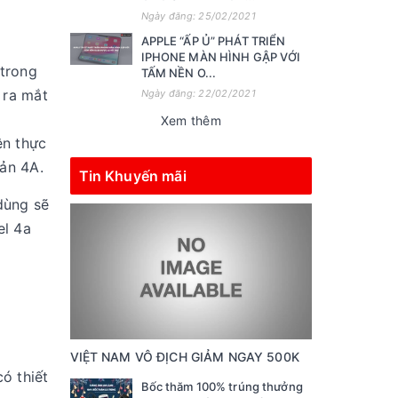
Ngày đăng: 25/02/2021
APPLE “ẤP Ủ” PHÁT TRIỂN
IPHONE MÀN HÌNH GẬP VỚI
trong
TẤM NỀN O...
 ra mắt
Ngày đăng: 22/02/2021
Xem thêm
ên thực
bản 4A.
Tin Khuyến mãi
 dùng sẽ
el 4a
VIỆT NAM VÔ ĐỊCH GIẢM NGAY 500K
ó thiết
Bốc thăm 100% trúng thưởng