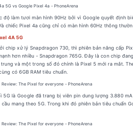
c độ làm tươi màn hình 90Hz bởi vì Google quyết định bi
Và chiếc Pixel 4a cũng chỉ có màn hình 60Hz thông thườn
ixel 4A 5G
i chip xử lý Snapdragon 730, thì phiên bản nâng cấp Pix
 mạnh hơn nhiều - Snapdragon 765G. Đây là con chip đan
trung và một trong số đó chính là Pixel 5 mới ra mắt. T
ẽ cùng có 6GB RAM tiêu chuẩn.
i 5G là Google đã trang bị viên pin dung lượng 3.880 mAh
 cầu mang theo 5G. Trong khi đó phiên bản tiêu chuẩn G