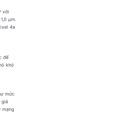
 với
 1,0 μm.
ixel 4a
c để
 nó khó
như mức
 giá
rợ mạng