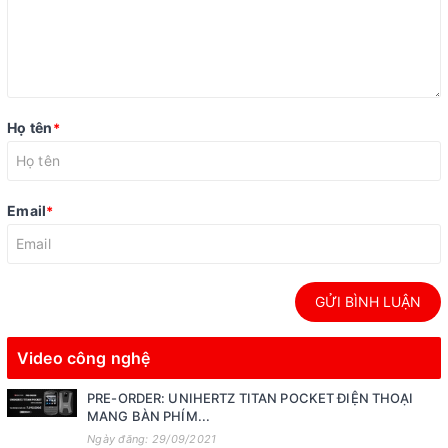
Họ tên
*
Email
*
GỬI BÌNH LUẬN
Video công nghệ
PRE-ORDER: UNIHERTZ TITAN POCKET ĐIỆN THOẠI
MANG BÀN PHÍM...
Ngày đăng: 29/09/2021