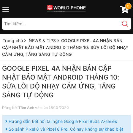
0
Toggle
navigation
Trang chủ
NEWS & TIPS
GOOGLE PIXEL 4A NHẬN BẢN
CẬP NHẬT BẢO MẬT ANDROID THÁNG 10: SỬA LỖI ĐỘ NHẠY
CẢM ỨNG, TĂNG SÁNG TỰ ĐỘNG
GOOGLE PIXEL 4A NHẬN BẢN CẬP
NHẬT BẢO MẬT ANDROID THÁNG 10:
SỬA LỖI ĐỘ NHẠY CẢM ỨNG, TĂNG
SÁNG TỰ ĐỘNG
Đăng bởi
Tâm Anh
vào lúc 18/10/2020
Hướng dẫn kết nối tai nghe Google Pixel Buds A-series
So sánh Pixel 8 và Pixel 8 Pro: Có hay không sự khác biệt