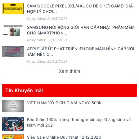
SẮM GOOGLE PIXEL 3XL/4XL CŨ ĐỂ CHƠI GAME: GIÁ
HỢP LÝ CHƠI...
Ngày đăng: 24/06/2021
SAMSUNG NỚI RỘNG GIỚI HẠN CẬP NHẬT PHẦN MỀM
CHO SMARTPHON...
Ngày đăng: 25/02/2021
APPLE “ẤP Ủ” PHÁT TRIỂN IPHONE MÀN HÌNH GẬP VỚI
TẤM NỀN O...
Ngày đăng: 22/02/2021
Xem thêm
Tin Khuyến mãi
VIỆT NAM VÔ ĐỊCH GIẢM NGAY 500K
Bốc thăm 100% trúng thưởng nhân dịp Giáng sinh và
Năm mới 2021
Siêu Sale Online Duy Nhất 12.12.2020