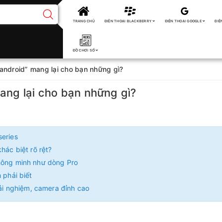
TRANG CHỦ
ĐIỆN THOẠI BLACKBERRY
ĐIỆN THOẠI GOOGLE
ĐIỆ
ĐỒ CHƠI SỐ
 android” mang lại cho bạn những gì?
mang lại cho bạn những gì?
series
hác biệt rõ rệt?
thông minh như dòng Pro
 phải biết
rải nghiệm, camera đỉnh cao