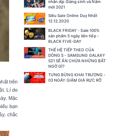
nhân dịp Giáng sinh và Năm
mới 2021
Siêu Sale Online Duy Nhất
12.12.2020
BLACK FRIDAY - Sale 100%
sản phẩm 5 ngày liên tiếp -
BLACK FIVE-DAY
THẾ HỆ TIẾP THEO CỦA
DÒNG S - SAMSUNG GALAXY
S21 SẼ ẨN CHỨA NHỮNG BẤT
NGỜ GÌ?
TƯNG BỪNG KHAI TRƯƠNG -
03 NGÀY GIẢM GIÁ RỰC RỠ
hất trên
t. Lí do
này. Mặc
 Nếu bạn
ây, chắc