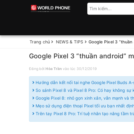
Trang chủ
NEWS & TIPS
Google Pixel 3 “thuần
Google Pixel 3 “thuần android” 
Đăng bởi
Hòa Trần
vào lúc 30/12/2019
Hướng dẫn kết nối tai nghe Google Pixel Buds A-
So sánh Pixel 8 và Pixel 8 Pro: Có hay không sự k
Google Pixel 8: nhỏ gọn xinh xắn, vẫn mạnh và 
Mẹo sử dụng điện thoại Pixel tối ưu bạn nhất định
Trên tay Pixel 8 Pro: Trí tuệ nhân tạo nâng tầm t