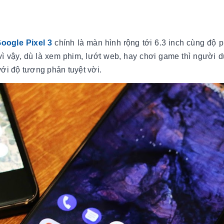
Google Pixel 3
chính là màn hình rộng tới 6.3 inch cùng độ p
ì vậy, dù là xem phim, lướt web, hay chơi game thì người 
ới độ tương phản tuyệt vời.