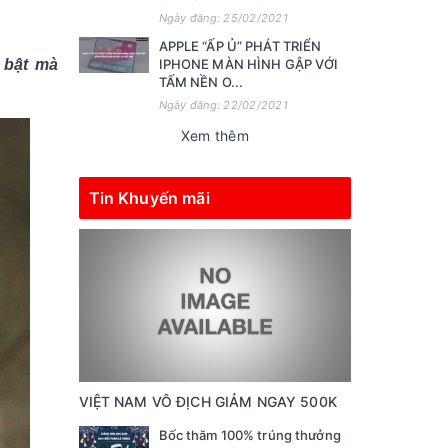
Ngày đăng: 25/02/2021
APPLE “ẤP Ủ” PHÁT TRIỂN
 bật mà
IPHONE MÀN HÌNH GẬP VỚI
TẤM NỀN O...
Ngày đăng: 22/02/2021
Xem thêm
Tin Khuyến mãi
VIỆT NAM VÔ ĐỊCH GIẢM NGAY 500K
Bốc thăm 100% trúng thưởng