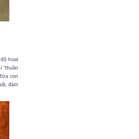
 độ hoạt
ì “thuần
“đứa con
hất, đảm