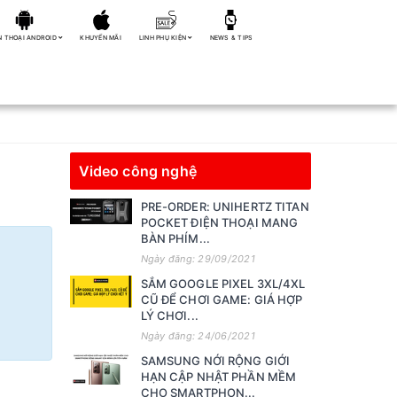
N THOẠI ANDROID
KHUYẾN MÃI
LINH PHỤ KIỆN
NEWS & TIPS
Video công nghệ
PRE-ORDER: UNIHERTZ TITAN
POCKET ĐIỆN THOẠI MANG
BÀN PHÍM...
Ngày đăng: 29/09/2021
SẮM GOOGLE PIXEL 3XL/4XL
CŨ ĐỂ CHƠI GAME: GIÁ HỢP
LÝ CHƠI...
Ngày đăng: 24/06/2021
SAMSUNG NỚI RỘNG GIỚI
HẠN CẬP NHẬT PHẦN MỀM
CHO SMARTPHON...