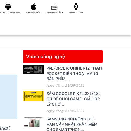
N THOẠI ANDROID
KHUYẾN MÃI
LINH PHỤ KIỆN
NEWS & TIPS
Video công nghệ
PRE-ORDER: UNIHERTZ TITAN
POCKET ĐIỆN THOẠI MANG
BÀN PHÍM...
Ngày đăng: 29/09/2021
SẮM GOOGLE PIXEL 3XL/4XL
CŨ ĐỂ CHƠI GAME: GIÁ HỢP
LÝ CHƠI...
Ngày đăng: 24/06/2021
SAMSUNG NỚI RỘNG GIỚI
HẠN CẬP NHẬT PHẦN MỀM
mart 
CHO SMARTPHON...