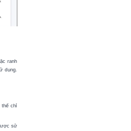
ặc ranh 
ử dụng. 
thể chỉ 
được sử 