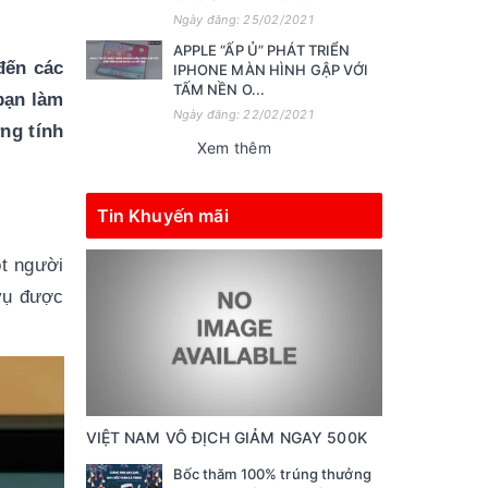
Ngày đăng: 25/02/2021
APPLE “ẤP Ủ” PHÁT TRIỂN
ến các 
IPHONE MÀN HÌNH GẬP VỚI
TẤM NỀN O...
ạn làm 
Ngày đăng: 22/02/2021
g tính 
Xem thêm
Tin Khuyến mãi
 người 
vụ được 
VIỆT NAM VÔ ĐỊCH GIẢM NGAY 500K
Bốc thăm 100% trúng thưởng