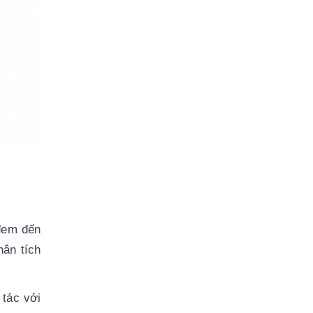
em đến 
ân tích 
tác với 