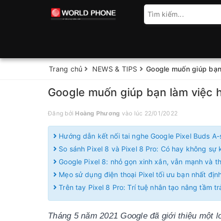
Trang chủ
NEWS & TIPS
Google muốn giúp bạn 
Google muốn giúp bạn làm việc h
Đăng bởi
Hoàng Phương
vào lúc 22/01/2022
Hướng dẫn kết nối tai nghe Google Pixel Buds A-
So sánh Pixel 8 và Pixel 8 Pro: Có hay không sự k
Google Pixel 8: nhỏ gọn xinh xắn, vẫn mạnh và 
Mẹo sử dụng điện thoại Pixel tối ưu bạn nhất định
Trên tay Pixel 8 Pro: Trí tuệ nhân tạo nâng tầm t
Tháng 5 năm 2021 Google đã giới thiệu một loạ