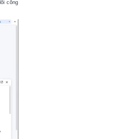
õi công 