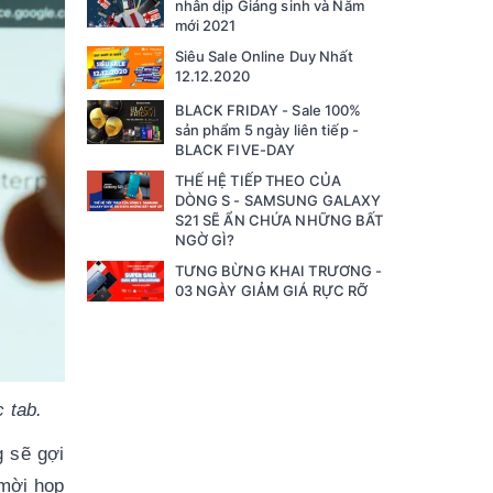
nhân dịp Giáng sinh và Năm
mới 2021
Siêu Sale Online Duy Nhất
12.12.2020
BLACK FRIDAY - Sale 100%
sản phẩm 5 ngày liên tiếp -
BLACK FIVE-DAY
THẾ HỆ TIẾP THEO CỦA
DÒNG S - SAMSUNG GALAXY
S21 SẼ ẨN CHỨA NHỮNG BẤT
NGỜ GÌ?
TƯNG BỪNG KHAI TRƯƠNG -
03 NGÀY GIẢM GIÁ RỰC RỠ
 tab.
 sẽ gợi 
mời họp 