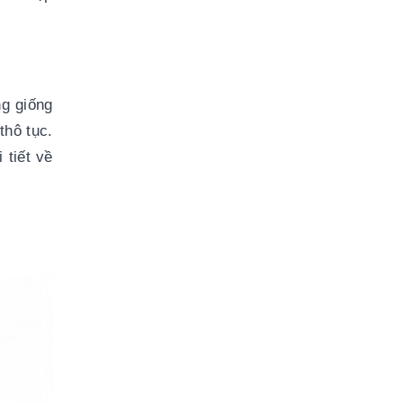
g giống 
hô tục. 
tiết về 