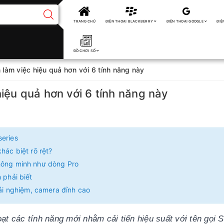
TRANG CHỦ
ĐIỆN THOẠI BLACKBERRY
ĐIỆN THOẠI GOOGLE
ĐIỆ
ĐỒ CHƠI SỐ
làm việc hiệu quả hơn với 6 tính năng này
iệu quả hơn với 6 tính năng này
series
hác biệt rõ rệt?
thông minh như dòng Pro
 phải biết
rải nghiệm, camera đỉnh cao
t các tính năng mới nhằm cải tiến hiệu suất với tên gọi S