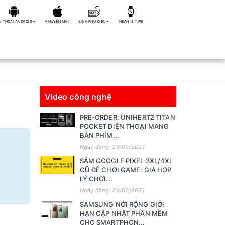
N THOẠI ANDROID
KHUYẾN MÃI
LINH PHỤ KIỆN
NEWS & TIPS
Video công nghệ
PRE-ORDER: UNIHERTZ TITAN
POCKET ĐIỆN THOẠI MANG
BÀN PHÍM...
Ngày đăng: 29/09/2021
SẮM GOOGLE PIXEL 3XL/4XL
CŨ ĐỂ CHƠI GAME: GIÁ HỢP
LÝ CHƠI...
Ngày đăng: 24/06/2021
SAMSUNG NỚI RỘNG GIỚI
HẠN CẬP NHẬT PHẦN MỀM
CHO SMARTPHON...