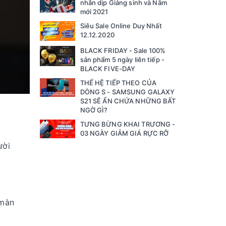
nhân dịp Giáng sinh và Năm
mới 2021
Siêu Sale Online Duy Nhất
12.12.2020
BLACK FRIDAY - Sale 100%
sản phẩm 5 ngày liên tiếp -
BLACK FIVE-DAY
THẾ HỆ TIẾP THEO CỦA
DÒNG S - SAMSUNG GALAXY
S21 SẼ ẨN CHỨA NHỮNG BẤT
NGỜ GÌ?
TƯNG BỪNG KHAI TRƯƠNG -
03 NGÀY GIẢM GIÁ RỰC RỠ
ười
 màn