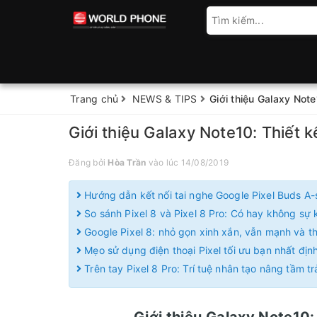
Trang chủ
NEWS & TIPS
Giới thiệu Galaxy Note
Giới thiệu Galaxy Note10: Thiết 
Đăng bởi
Hòa Trần
vào lúc 14/08/2019
Hướng dẫn kết nối tai nghe Google Pixel Buds A-
So sánh Pixel 8 và Pixel 8 Pro: Có hay không sự k
Google Pixel 8: nhỏ gọn xinh xắn, vẫn mạnh và 
Mẹo sử dụng điện thoại Pixel tối ưu bạn nhất định
Trên tay Pixel 8 Pro: Trí tuệ nhân tạo nâng tầm t