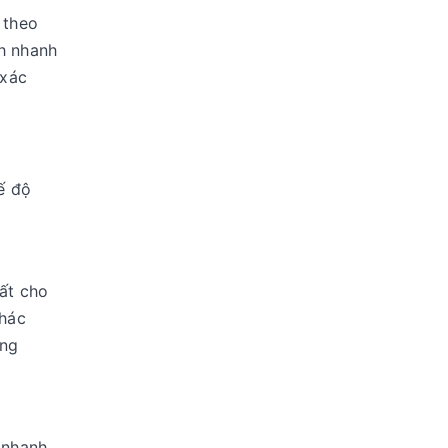
 theo
ch nhanh
 xác
ế độ
ất cho
khác
ung
 nhanh