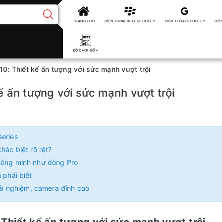
TRANG CHỦ
ĐIỆN THOẠI BLACKBERRY
ĐIỆN THOẠI GOOGLE
ĐIỆ
ĐỒ CHƠI SỐ
10: Thiết kế ấn tượng với sức mạnh vượt trội
kế ấn tượng với sức mạnh vượt trội
series
hác biệt rõ rệt?
thông minh như dòng Pro
 phải biết
rải nghiệm, camera đỉnh cao