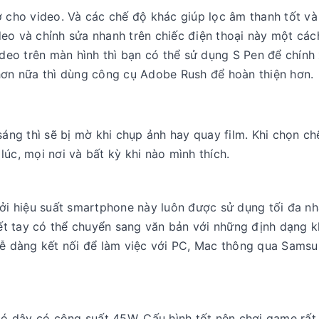
ờ cho video. Và các chế độ khác giúp lọc âm thanh tốt và
eo và chỉnh sửa nhanh trên chiếc điện thoại này một cá
ideo trên màn hình thì bạn có thể sử dụng S Pen để chính
hơn nữa thì dùng công cụ Adobe Rush để hoàn thiện hơn.
sáng thì sẽ bị mờ khi chụp ảnh hay quay film. Khi chọn ch
úc, mọi nơi và bất kỳ khi nào mình thích.
bởi hiệu suất smartphone này luôn được sử dụng tối đa nh
viết tay có thể chuyển sang văn bản với những định dạng 
 dễ dàng kết nối để làm việc với PC, Mac thông qua Sams
 có dây có công suất 45W. Cấu hình tốt nên chơi game rất