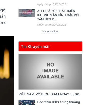
Ngày đăng: 25/02/2021
ngệ
APPLE “ẤP Ủ” PHÁT TRIỂN
IPHONE MÀN HÌNH GẬP VỚI
sản
TẤM NỀN O...
hone
Ngày đăng: 22/02/2021
Xem thêm
Tin Khuyến mãi
VIỆT NAM VÔ ĐỊCH GIẢM NGAY 500K
Bốc thăm 100% trúng thưởng