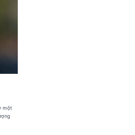
y một
lượng