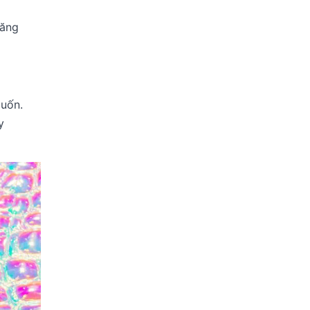
năng
muốn.
y