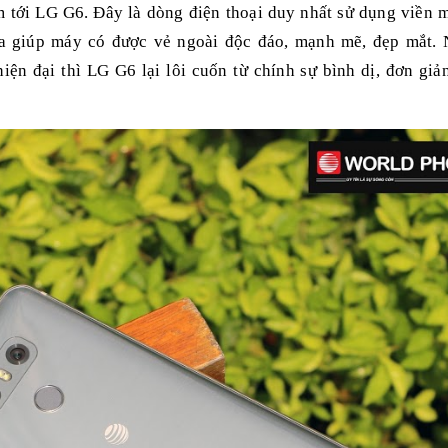
m tới LG G6. Đây là dòng điện thoại duy nhất sử dụng viền 
a giúp máy có được vẻ ngoài độc đáo, mạnh mẽ, đẹp mắt.
n đại thì LG G6 lại lôi cuốn từ chính sự bình dị, đơn giả