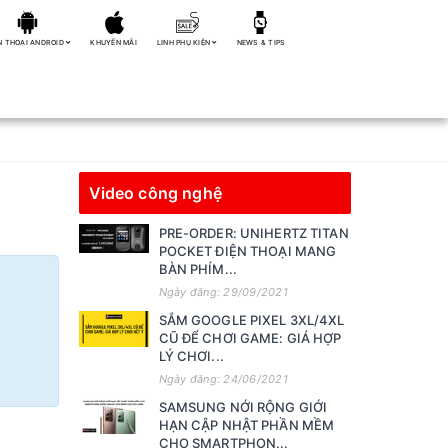
N THOẠI ANDROID
KHUYẾN MÃI
LINH PHỤ KIỆN
NEWS & TIPS
Video công nghệ
PRE-ORDER: UNIHERTZ TITAN
POCKET ĐIỆN THOẠI MANG
BÀN PHÍM...
Ngày đăng: 29/09/2021
SẮM GOOGLE PIXEL 3XL/4XL
CŨ ĐỂ CHƠI GAME: GIÁ HỢP
LÝ CHƠI...
Ngày đăng: 24/06/2021
SAMSUNG NỚI RỘNG GIỚI
HẠN CẬP NHẬT PHẦN MỀM
CHO SMARTPHON...