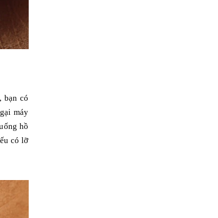
, bạn có
ngại máy
xuống hồ
ếu có lỡ