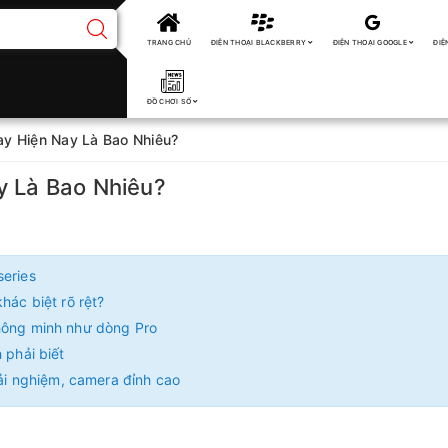
TRANG CHỦ
ĐIỆN THOẠI BLACKBERRY
ĐIỆN THOẠI GOOGLE
ĐIỆ
ĐỒ CHƠI SỐ
ay Hiện Nay Là Bao Nhiêu?
y Là Bao Nhiêu?
series
hác biệt rõ rệt?
thông minh như dòng Pro
 phải biết
rải nghiệm, camera đỉnh cao