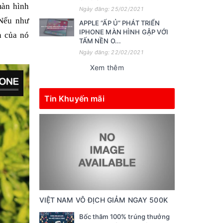
màn hình
Ngày đăng: 25/02/2021
 Nếu như
APPLE “ẤP Ủ” PHÁT TRIỂN
IPHONE MÀN HÌNH GẬP VỚI
n của nó
TẤM NỀN O...
Ngày đăng: 22/02/2021
Xem thêm
Tin Khuyến mãi
VIỆT NAM VÔ ĐỊCH GIẢM NGAY 500K
Bốc thăm 100% trúng thưởng