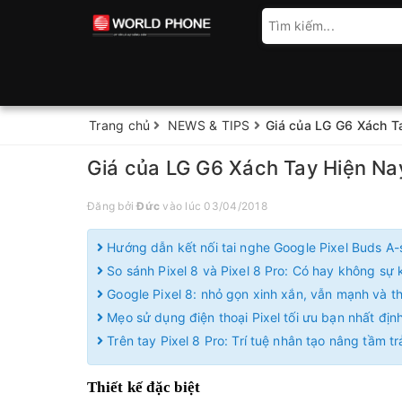
Trang chủ
NEWS & TIPS
Giá của LG G6 Xách T
Giá của LG G6 Xách Tay Hiện Na
Đăng bởi
Đức
vào lúc 03/04/2018
Hướng dẫn kết nối tai nghe Google Pixel Buds A-
So sánh Pixel 8 và Pixel 8 Pro: Có hay không sự k
Google Pixel 8: nhỏ gọn xinh xắn, vẫn mạnh và 
Mẹo sử dụng điện thoại Pixel tối ưu bạn nhất định
Trên tay Pixel 8 Pro: Trí tuệ nhân tạo nâng tầm t
Thiết kế đặc biệt