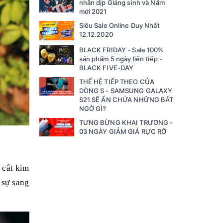
nhân dịp Giáng sinh và Năm
mới 2021
Siêu Sale Online Duy Nhất
12.12.2020
BLACK FRIDAY - Sale 100%
sản phẩm 5 ngày liên tiếp -
BLACK FIVE-DAY
THẾ HỆ TIẾP THEO CỦA
DÒNG S - SAMSUNG GALAXY
S21 SẼ ẨN CHỨA NHỮNG BẤT
NGỜ GÌ?
TƯNG BỪNG KHAI TRƯƠNG -
03 NGÀY GIẢM GIÁ RỰC RỠ
 cắt kim
 sự sang