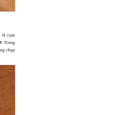
h là cụm
P. Trong
ăng chụp