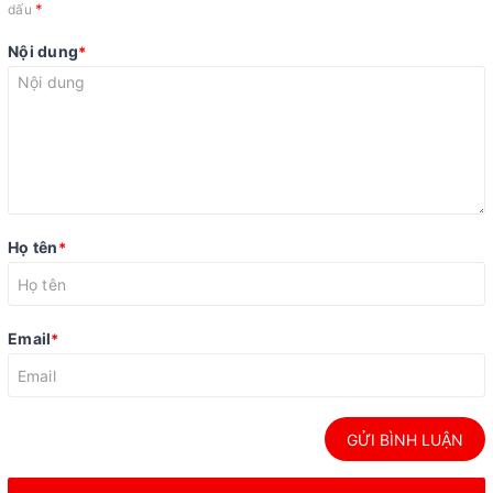
*
dấu
Nội dung
*
Họ tên
*
Email
*
GỬI BÌNH LUẬN