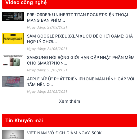
Video công nghệ
PRE-ORDER: UNIHERTZ TITAN POCKET ĐIỆN THOẠI
MANG BÀN PHÍM...
Ngày đăng: 29/09/2021
SẮM GOOGLE PIXEL 3XL/4XL CŨ ĐỂ CHƠI GAME: GIÁ
HỢP LÝ CHƠI...
Ngày đăng: 24/06/2021
SAMSUNG NỚI RỘNG GIỚI HẠN CẬP NHẬT PHẦN MỀM
CHO SMARTPHON...
Ngày đăng: 25/02/2021
APPLE “ẤP Ủ” PHÁT TRIỂN IPHONE MÀN HÌNH GẬP VỚI
TẤM NỀN O...
Ngày đăng: 22/02/2021
Xem thêm
Tin Khuyến mãi
VIỆT NAM VÔ ĐỊCH GIẢM NGAY 500K