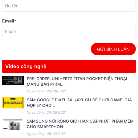
Email
*
GỬI BÌNH LUẬN
Video công nghệ
PRE-ORDER: UNIHERTZ TITAN POCKET ĐIỆN THOẠI
MANG BÀN PHÍM...
Ngày đăng: 29/09/2021
SẮM GOOGLE PIXEL 3XL/4XL CŨ ĐỂ CHƠI GAME: GIÁ
HỢP LÝ CHƠI...
Ngày đăng: 24/06/2021
SAMSUNG NỚI RỘNG GIỚI HẠN CẬP NHẬT PHẦN MỀM
CHO SMARTPHON...
Ngày đăng: 25/02/2021