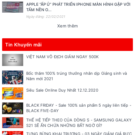
APPLE “ẤP Ủ” PHÁT TRIỂN IPHONE MÀN HÌNH GẬP VỚI
TẤM NỀN O...
Ngày đăng: 22/02/2021
Xem thêm
Tin Khuyến mãi
VIỆT NAM VÔ ĐỊCH GIẢM NGAY 500K
Bốc thăm 100% trúng thưởng nhân dịp Giáng sinh và
Năm mới 2021
Siêu Sale Online Duy Nhất 12.12.2020
BLACK FRIDAY - Sale 100% sản phẩm 5 ngày liên tiếp -
BLACK FIVE-DAY
THẾ HỆ TIẾP THEO CỦA DÒNG S - SAMSUNG GALAXY
S21 SẼ ẨN CHỨA NHỮNG BẤT NGỜ GÌ?
TƯNG BỪNG KHAI TRƯƠNG - 03 NGÀY GIẢM GIÁ RỰC