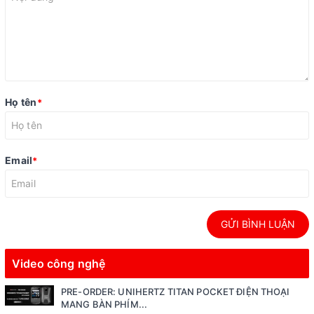
Họ tên
*
Email
*
GỬI BÌNH LUẬN
Video công nghệ
PRE-ORDER: UNIHERTZ TITAN POCKET ĐIỆN THOẠI
MANG BÀN PHÍM...