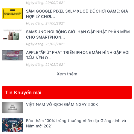
Ngày đăng: 29/09/2021
SẮM GOOGLE PIXEL 3XL/4XL CŨ ĐỂ CHƠI GAME: GIÁ
HỢP LÝ CHƠI...
Ngày đăng: 24/06/2021
SAMSUNG NỚI RỘNG GIỚI HẠN CẬP NHẬT PHẦN MỀM
CHO SMARTPHON...
Ngày đăng: 25/02/2021
APPLE “ẤP Ủ” PHÁT TRIỂN IPHONE MÀN HÌNH GẬP VỚI
TẤM NỀN O...
Ngày đăng: 22/02/2021
Xem thêm
Tin Khuyến mãi
VIỆT NAM VÔ ĐỊCH GIẢM NGAY 500K
Bốc thăm 100% trúng thưởng nhân dịp Giáng sinh và
Năm mới 2021