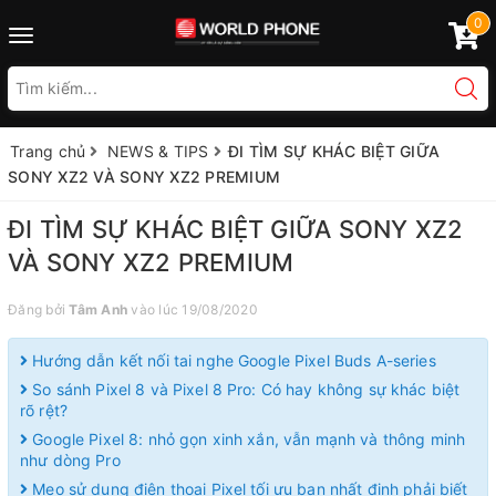
0
Toggle
navigation
Trang chủ
NEWS & TIPS
ĐI TÌM SỰ KHÁC BIỆT GIỮA
SONY XZ2 VÀ SONY XZ2 PREMIUM
ĐI TÌM SỰ KHÁC BIỆT GIỮA SONY XZ2
VÀ SONY XZ2 PREMIUM
Đăng bởi
Tâm Anh
vào lúc 19/08/2020
Hướng dẫn kết nối tai nghe Google Pixel Buds A-series
So sánh Pixel 8 và Pixel 8 Pro: Có hay không sự khác biệt
rõ rệt?
Google Pixel 8: nhỏ gọn xinh xắn, vẫn mạnh và thông minh
như dòng Pro
Mẹo sử dụng điện thoại Pixel tối ưu bạn nhất định phải biết