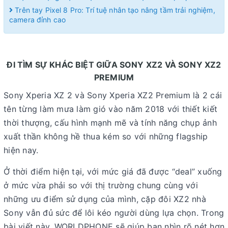
Trên tay Pixel 8 Pro: Trí tuệ nhân tạo nâng tầm trải nghiệm,
camera đỉnh cao
ĐI TÌM SỰ KHÁC BIỆT GIỮA SONY XZ2 VÀ SONY XZ2
PREMIUM
Sony Xperia XZ 2 và Sony Xperia XZ2 Premium là 2 cái
tên từng làm mưa làm gió vào năm 2018 với thiết kiết
thời thượng, cấu hình mạnh mẽ và tính năng chụp ảnh
xuất thần không hề thua kém so với những flagship
hiện nay.
Ở thời điểm hiện tại, với mức giá đã được “deal” xuống
ở mức vừa phải so với thị trường chung cùng với
những ưu điểm sử dụng của mình, cặp đôi XZ2 nhà
Sony vẫn đủ sức để lôi kéo người dùng lựa chọn. Trong
bài viết này, WORLDPHONE sẽ giúp bạn nhìn rõ nét hơn