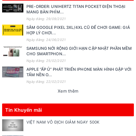
PRE-ORDER: UNIHERTZ TITAN POCKET ĐIỆN THOẠI
MANG BÀN PHÍM...
Ngày đăng: 29/09/2021
SẮM GOOGLE PIXEL 3XL/4XL CŨ ĐỂ CHƠI GAME: GIÁ
HỢP LÝ CHƠI...
Ngày đăng: 24/06/2021
SAMSUNG NỚI RỘNG GIỚI HẠN CẬP NHẬT PHẦN MỀM
CHO SMARTPHON...
Ngày đăng: 25/02/2021
APPLE “ẤP Ủ” PHÁT TRIỂN IPHONE MÀN HÌNH GẬP VỚI
TẤM NỀN O...
Ngày đăng: 22/02/2021
Xem thêm
Tin Khuyến mãi
VIỆT NAM VÔ ĐỊCH GIẢM NGAY 500K