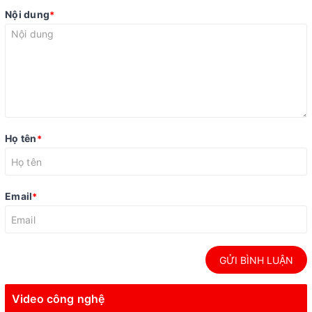
Nội dung
*
Họ tên
*
Email
*
GỬI BÌNH LUẬN
Video công nghệ