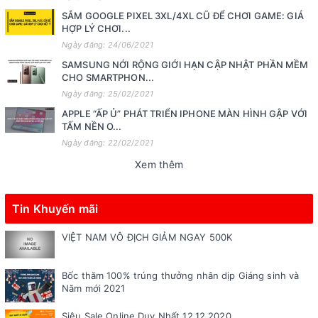
SẮM GOOGLE PIXEL 3XL/4XL CŨ ĐỂ CHƠI GAME: GIÁ
HỢP LÝ CHƠI...
Ngày đăng: 24/06/2021
SAMSUNG NỚI RỘNG GIỚI HẠN CẬP NHẬT PHẦN MỀM
CHO SMARTPHON...
Ngày đăng: 25/02/2021
APPLE “ẤP Ủ” PHÁT TRIỂN IPHONE MÀN HÌNH GẬP VỚI
TẤM NỀN O...
Ngày đăng: 22/02/2021
Xem thêm
Tin Khuyến mãi
VIỆT NAM VÔ ĐỊCH GIẢM NGAY 500K
Bốc thăm 100% trúng thưởng nhân dịp Giáng sinh và
Năm mới 2021
Siêu Sale Online Duy Nhất 12.12.2020