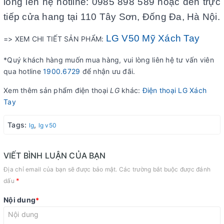
lòng lên hệ hotline: 0985 898 589 hoặc đến trực
tiếp cửa hang tại 110 Tây Sơn, Đống Đa, Hà Nội.
LG V50 Mỹ Xách Tay
=> XEM CHI TIẾT SẢN PHẨM:
*Quý khách hàng muốn mua hàng, vui lòng liên hệ tư vấn viên
qua hotline
1900.6729
để nhận ưu đãi.
Xem thêm sản phẩm điện thoại
LG
khác:
Điện thoại LG Xách
Tay
Tags:
,
lg
lg v50
VIẾT BÌNH LUẬN CỦA BẠN
Địa chỉ email của bạn sẽ được bảo mật. Các trường bắt buộc được đánh
*
dấu
Nội dung
*