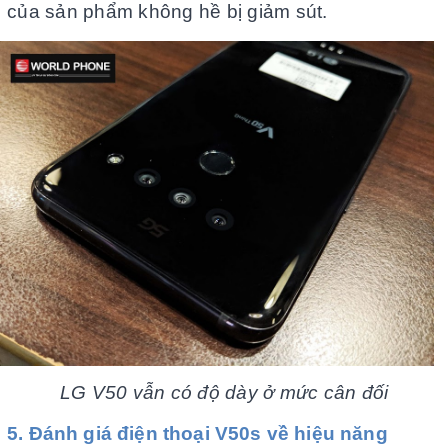
của sản phẩm không hề bị giảm sút.
LG V50 vẫn có độ dày ở mức cân đối
5. Đánh giá điện thoại V50s về hiệu năng