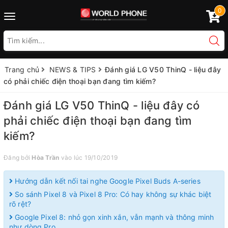
0
Toggle
navigation
Trang chủ
NEWS & TIPS
Đánh giá LG V50 ThinQ - liệu đây
có phải chiếc điện thoại bạn đang tìm kiếm?
Đánh giá LG V50 ThinQ - liệu đây có
phải chiếc điện thoại bạn đang tìm
kiếm?
Đăng bởi
Hòa Trần
vào lúc 19/10/2019
Hướng dẫn kết nối tai nghe Google Pixel Buds A-series
So sánh Pixel 8 và Pixel 8 Pro: Có hay không sự khác biệt
rõ rệt?
Google Pixel 8: nhỏ gọn xinh xắn, vẫn mạnh và thông minh
như dòng Pro