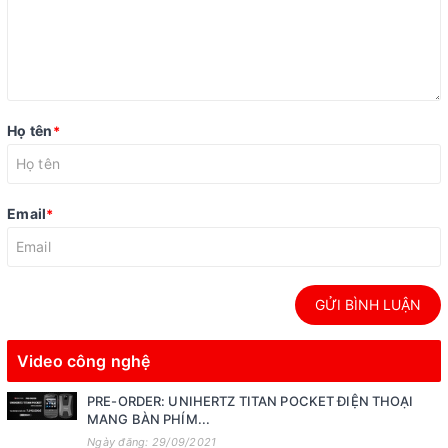
Họ tên
*
Email
*
GỬI BÌNH LUẬN
Video công nghệ
PRE-ORDER: UNIHERTZ TITAN POCKET ĐIỆN THOẠI
MANG BÀN PHÍM...
Ngày đăng: 29/09/2021