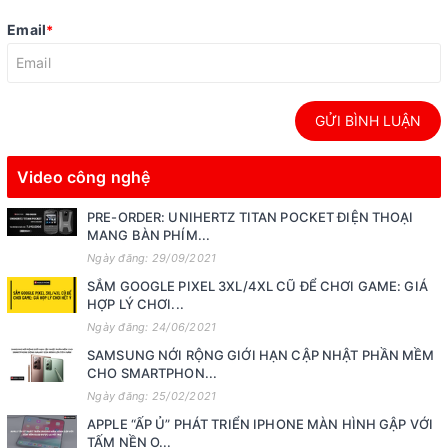
Email
*
GỬI BÌNH LUẬN
Video công nghệ
PRE-ORDER: UNIHERTZ TITAN POCKET ĐIỆN THOẠI
MANG BÀN PHÍM...
Ngày đăng: 29/09/2021
SẮM GOOGLE PIXEL 3XL/4XL CŨ ĐỂ CHƠI GAME: GIÁ
HỢP LÝ CHƠI...
Ngày đăng: 24/06/2021
SAMSUNG NỚI RỘNG GIỚI HẠN CẬP NHẬT PHẦN MỀM
CHO SMARTPHON...
Ngày đăng: 25/02/2021
APPLE “ẤP Ủ” PHÁT TRIỂN IPHONE MÀN HÌNH GẬP VỚI
TẤM NỀN O...