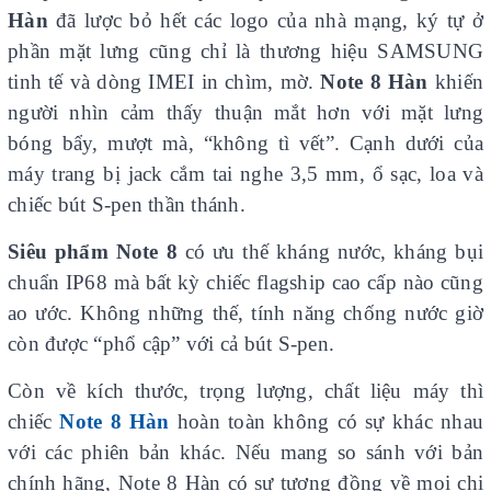
Hàn
đã lược bỏ hết các logo của nhà mạng, ký tự ở
phần mặt lưng cũng chỉ là thương hiệu SAMSUNG
tinh tế và dòng IMEI in chìm, mờ.
Note 8 Hàn
khiến
người nhìn cảm thấy thuận mắt hơn với mặt lưng
bóng bẩy, mượt mà, “không tì vết”. Cạnh dưới của
máy trang bị jack cắm tai nghe 3,5 mm, ổ sạc, loa và
chiếc bút S-pen thần thánh.
Siêu phẩm Note 8
có ưu thế kháng nước, kháng bụi
chuẩn IP68 mà bất kỳ chiếc flagship cao cấp nào cũng
ao ước. Không những thế, tính năng chống nước giờ
còn được “phổ cập” với cả bút S-pen.
Còn về kích thước, trọng lượng, chất liệu máy thì
chiếc
Note 8 Hàn
hoàn toàn không có sự khác nhau
với các phiên bản khác. Nếu mang so sánh với bản
chính hãng, Note 8 Hàn có sự tương đồng về mọi chi