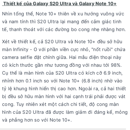
Thiết kế của Galaxy S20 Ultra và Galaxy Note 10+
Nhìn tổng thể, Note 10+ thiên về xu hướng vuông vức
và nam tính thì S20 Ultra lại mang đến cảm giác tinh
tế, thanh thoát với các đường bo cong nhẹ nhàng hơn.
Xét về thiết kế, cả S20 Ultra và Note 10+ đều sở hữu
màn Infinity - O với phần viền cực nhỏ, "nốt ruồi" chứa
camera selfie đặt chính giữa. Hai mẫu điện thoại này
có kích thước gần như tương đồng với nhau tới 98%.
Cụ thể là màn hình của S20 Ultra có kích cỡ 6.9 inch,
nhỉnh hơn 0.1 inch so với Note 10+ (6.8 inch) nhờ vào
tỷ lệ khung hình hiển thị cao hơn. Ngoài ra, cả hai thiết
bị đều sở hữu màn hình với hai cạnh trái phải được vát
cong. Tuy nhiên xét một cách chi tiết, độ cong màn
hình của S20 Ultra đã được làm giảm đi đáng kể, mỏng
và phẳng hơn so với Note 10+.