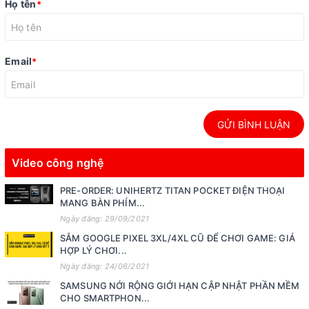
Họ tên
*
Email
*
GỬI BÌNH LUẬN
Video công nghệ
PRE-ORDER: UNIHERTZ TITAN POCKET ĐIỆN THOẠI
MANG BÀN PHÍM...
Ngày đăng: 29/09/2021
SẮM GOOGLE PIXEL 3XL/4XL CŨ ĐỂ CHƠI GAME: GIÁ
HỢP LÝ CHƠI...
Ngày đăng: 24/06/2021
SAMSUNG NỚI RỘNG GIỚI HẠN CẬP NHẬT PHẦN MỀM
CHO SMARTPHON...