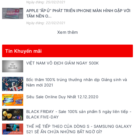
Ngày đăng: 25/02/2021
APPLE “ẤP Ủ” PHÁT TRIỂN IPHONE MÀN HÌNH GẬP VỚI
TẤM NỀN O...
Ngày đăng: 22/02/2021
Xem thêm
Tin Khuyến mãi
VIỆT NAM VÔ ĐỊCH GIẢM NGAY 500K
Bốc thăm 100% trúng thưởng nhân dịp Giáng sinh và
Năm mới 2021
Siêu Sale Online Duy Nhất 12.12.2020
BLACK FRIDAY - Sale 100% sản phẩm 5 ngày liên tiếp -
BLACK FIVE-DAY
THẾ HỆ TIẾP THEO CỦA DÒNG S - SAMSUNG GALAXY
S21 SẼ ẨN CHỨA NHỮNG BẤT NGỜ GÌ?