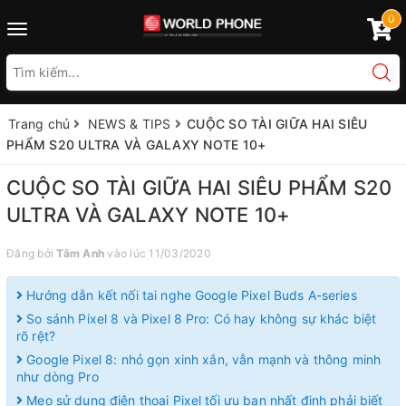
0
Toggle
navigation
Trang chủ
NEWS & TIPS
CUỘC SO TÀI GIỮA HAI SIÊU
PHẨM S20 ULTRA VÀ GALAXY NOTE 10+
CUỘC SO TÀI GIỮA HAI SIÊU PHẨM S20
ULTRA VÀ GALAXY NOTE 10+
Đăng bởi
Tâm Anh
vào lúc 11/03/2020
Hướng dẫn kết nối tai nghe Google Pixel Buds A-series
So sánh Pixel 8 và Pixel 8 Pro: Có hay không sự khác biệt
rõ rệt?
Google Pixel 8: nhỏ gọn xinh xắn, vẫn mạnh và thông minh
như dòng Pro
Mẹo sử dụng điện thoại Pixel tối ưu bạn nhất định phải biết