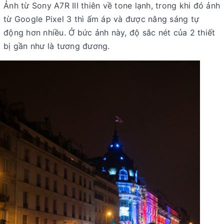
Ảnh từ Sony A7R III thiên về tone lạnh, trong khi đó ảnh
từ Google Pixel 3 thì ấm áp và được nâng sáng tự
động hơn nhiều. Ở bức ảnh này, độ sắc nét của 2 thiết
bị gần như là tương đương.