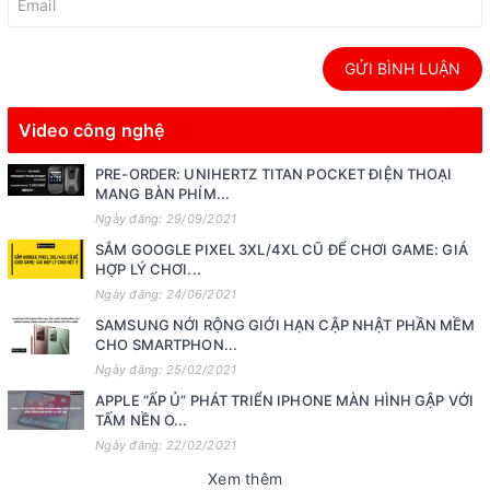
GỬI BÌNH LUẬN
Video công nghệ
PRE-ORDER: UNIHERTZ TITAN POCKET ĐIỆN THOẠI
MANG BÀN PHÍM...
Ngày đăng: 29/09/2021
SẮM GOOGLE PIXEL 3XL/4XL CŨ ĐỂ CHƠI GAME: GIÁ
HỢP LÝ CHƠI...
Ngày đăng: 24/06/2021
SAMSUNG NỚI RỘNG GIỚI HẠN CẬP NHẬT PHẦN MỀM
CHO SMARTPHON...
Ngày đăng: 25/02/2021
APPLE “ẤP Ủ” PHÁT TRIỂN IPHONE MÀN HÌNH GẬP VỚI
TẤM NỀN O...
Ngày đăng: 22/02/2021
Xem thêm