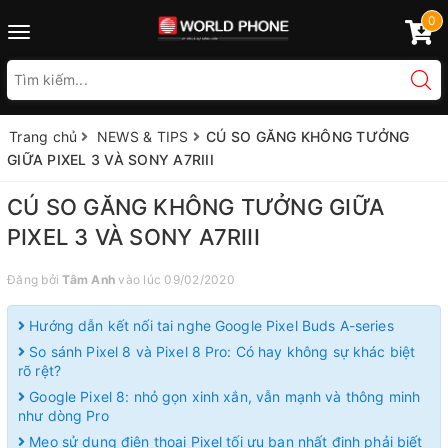
0
Toggle
navigation
Trang chủ
NEWS & TIPS
CÚ SO GĂNG KHÔNG TƯỞNG
GIỮA PIXEL 3 VÀ SONY A7RIII
CÚ SO GĂNG KHÔNG TƯỞNG GIỮA
PIXEL 3 VÀ SONY A7RIII
Đăng bởi
Tâm Anh
vào lúc 09/02/2020
Hướng dẫn kết nối tai nghe Google Pixel Buds A-series
So sánh Pixel 8 và Pixel 8 Pro: Có hay không sự khác biệt
rõ rệt?
Google Pixel 8: nhỏ gọn xinh xắn, vẫn mạnh và thông minh
như dòng Pro
Mẹo sử dụng điện thoại Pixel tối ưu bạn nhất định phải biết