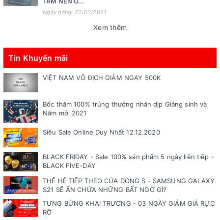
TẤM NỀN O...
Ngày đăng: 22/02/2021
Xem thêm
Tin Khuyến mãi
VIỆT NAM VÔ ĐỊCH GIẢM NGAY 500K
Bốc thăm 100% trúng thưởng nhân dịp Giáng sinh và
Năm mới 2021
Siêu Sale Online Duy Nhất 12.12.2020
BLACK FRIDAY - Sale 100% sản phẩm 5 ngày liên tiếp -
BLACK FIVE-DAY
THẾ HỆ TIẾP THEO CỦA DÒNG S - SAMSUNG GALAXY
S21 SẼ ẨN CHỨA NHỮNG BẤT NGỜ GÌ?
TƯNG BỪNG KHAI TRƯƠNG - 03 NGÀY GIẢM GIÁ RỰC
RỠ