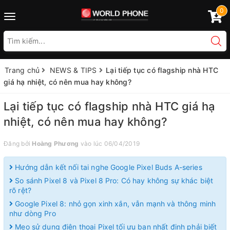
0
Toggle
navigation
Trang chủ
NEWS & TIPS
Lại tiếp tục có flagship nhà HTC
giá hạ nhiệt, có nên mua hay không?
Lại tiếp tục có flagship nhà HTC giá hạ
nhiệt, có nên mua hay không?
Đăng bởi
Hoàng Phương
vào lúc 06/04/2019
Hướng dẫn kết nối tai nghe Google Pixel Buds A-series
So sánh Pixel 8 và Pixel 8 Pro: Có hay không sự khác biệt
rõ rệt?
Google Pixel 8: nhỏ gọn xinh xắn, vẫn mạnh và thông minh
như dòng Pro
Mẹo sử dụng điện thoại Pixel tối ưu bạn nhất định phải biết