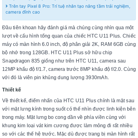
Trên tay Pixel 8 Pro: Trí tuệ nhân tạo nâng tầm trải nghiệm,
camera đỉnh cao
Đầu tiên khoan hãy đánh giá mà chúng cùng nhìn qua một
lượt về cấu hình tổng quan của chiếc HTC U11 Plus. Chiếc
máy có màn hình 6.0 inch, độ phân giải 2K, RAM 6GB cùng
bộ nhớ trong 128GB. HTC U11 Plus sở hữu chip
Snapdragon 835 giống như trên HTC U11, camera sau
12MP khẩu độ f/1.7, camera trước 8MP khẩu độ f/2.0. Cùng
với đó là viên pin khủng dung lượng 3930mAh.
Thiết kế
Về thiết kế, điểm nhấn của HTC U11 Plus chính là mặt sau
với mặt lưng kính trong suốt có thể nhìn được linh kiện bên
trong máy. Mặt lưng bo cong dần về phía viền cùng với
khung kim loại vát kim cương được làm mỏng đi rất nhiều
so với các thế hệ trước. Mặc dù được trang bị màn hình rất