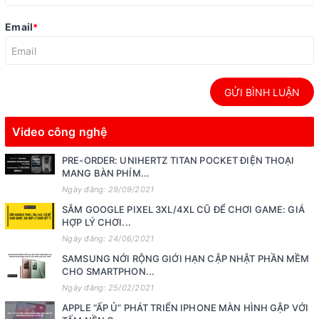
Email
*
GỬI BÌNH LUẬN
Video công nghệ
PRE-ORDER: UNIHERTZ TITAN POCKET ĐIỆN THOẠI
MANG BÀN PHÍM...
Ngày đăng: 29/09/2021
SẮM GOOGLE PIXEL 3XL/4XL CŨ ĐỂ CHƠI GAME: GIÁ
HỢP LÝ CHƠI...
Ngày đăng: 24/06/2021
SAMSUNG NỚI RỘNG GIỚI HẠN CẬP NHẬT PHẦN MỀM
CHO SMARTPHON...
Ngày đăng: 25/02/2021
APPLE “ẤP Ủ” PHÁT TRIỂN IPHONE MÀN HÌNH GẬP VỚI