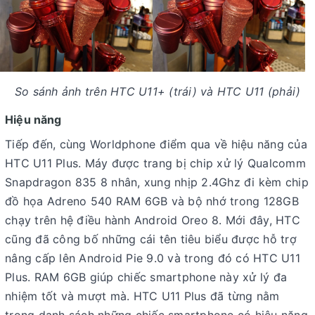
So sánh ảnh trên HTC U11+ (trái) và HTC U11 (phải)
Hiệu năng
Tiếp đến, cùng Worldphone điểm qua về hiệu năng của
HTC U11 Plus. Máy được trang bị chip xử lý Qualcomm
Snapdragon 835 8 nhân, xung nhịp 2.4Ghz đi kèm chip
đồ họa Adreno 540 RAM 6GB và bộ nhớ trong 128GB
chạy trên hệ điều hành Android Oreo 8. Mới đây, HTC
cũng đã công bố những cái tên tiêu biểu được hỗ trợ
nâng cấp lên Android Pie 9.0 và trong đó có HTC U11
Plus. RAM 6GB giúp chiếc smartphone này xử lý đa
nhiệm tốt và mượt mà. HTC U11 Plus đã từng nằm
trong danh sách những chiếc smartphone có hiệu năng