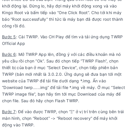
khởi động lại. Đừng lo, hãy đợi máy khởi động xong và vào
Kingo Root và bấm tiếp vào “One Click Root”. Cho tới khi máy
báo “Root successfully” thì tức là máy bạn đã được root thành
công rồi đó.
Bước 5
: Cài TWRP. Vào CH Play để tìm và tải ứng dụng TWRP
Official App
Bước 6
: Mở TWRP App lên, đồng ý với các điều khoản mà nó
yêu cầu rồi chọn “Ok”. Sau đó chọn tiếp “TWRP Flash”, chọn
thiết bị của bạn ở mục “Select Device”, chọn tiếp phiên bản
TWRP (bản mới nhất là 3.0.2.0. Ứng dụng sẽ đưa bạn tới một
website của TWRP để tải file dưới dạng *.img. Ấn vào
“Download twrp......img” để tải file *.img về máy. Ở mục “Select
TWRP image file”, bạn hãy tìm tới mục Download của máy để
chọn file. Sau đó hãy chọn Flash TWRP.
Bước 7
: Để vào được TWRP, chọn “Ξ” ở vị trí trên cùng bên trái
màn hình, chọn “Reboot” -> “Reboot recovery” để máy khởi
động vào TWRP.