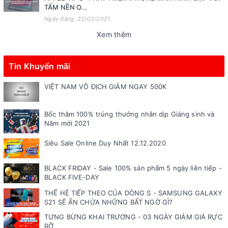
TẤM NỀN O...
Ngày đăng: 22/02/2021
Xem thêm
Tin Khuyến mãi
VIỆT NAM VÔ ĐỊCH GIẢM NGAY 500K
Bốc thăm 100% trúng thưởng nhân dịp Giáng sinh và
Năm mới 2021
Siêu Sale Online Duy Nhất 12.12.2020
BLACK FRIDAY - Sale 100% sản phẩm 5 ngày liên tiếp -
BLACK FIVE-DAY
THẾ HỆ TIẾP THEO CỦA DÒNG S - SAMSUNG GALAXY
S21 SẼ ẨN CHỨA NHỮNG BẤT NGỜ GÌ?
TƯNG BỪNG KHAI TRƯƠNG - 03 NGÀY GIẢM GIÁ RỰC
RỠ