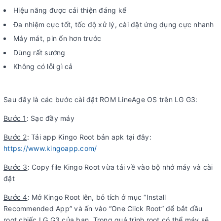
Hiệu năng được cải thiện đáng kể
Đa nhiệm cực tốt, tốc độ xử lý, cài đặt ứng dụng cực nhanh
Máy mát, pin ổn hơn trước
Dùng rất sướng
Không có lỗi gì cả
Sau đây là các bước cài đặt ROM LineAge OS trên LG G3:
Bước 1
: Sạc đầy máy
Bước 2
: Tải app Kingo Root bản apk tại đây:
https://www.kingoapp.com/
Bước 3
: Copy file Kingo Root vừa tải về vào bộ nhớ máy và cài
đặt
Bước 4
: Mở Kingo Root lên, bỏ tích ở mục “Install
Recommended App” và ấn vào “One Click Root” để bắt đầu
root chiếc LG G3 của bạn. Trong quá trình root có thể máy sẽ