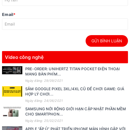
Email
*
GỬI BÌNH LUẬN
Video công nghệ
PRE-ORDER: UNIHERTZ TITAN POCKET ĐIỆN THOẠI
MANG BÀN PHÍM...
Ngày đăng: 29/09/2021
SẮM GOOGLE PIXEL 3XL/4XL CŨ ĐỂ CHƠI GAME: GIÁ
HỢP LÝ CHƠI...
Ngày đăng: 24/06/2021
SAMSUNG NỚI RỘNG GIỚI HẠN CẬP NHẬT PHẦN MỀM
CHO SMARTPHON...
Ngày đăng: 25/02/2021
APPLE “ẤP Ủ” PHÁT TRIỂN IPHONE MÀN HÌNH GẬP VỚI