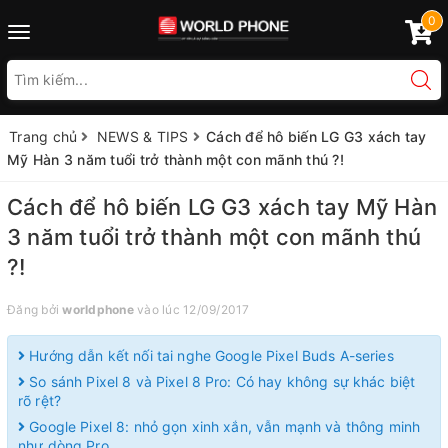
0
Toggle
navigation
Trang chủ
NEWS & TIPS
Cách để hô biến LG G3 xách tay
Mỹ Hàn 3 năm tuổi trở thành một con mãnh thú ?!
Cách để hô biến LG G3 xách tay Mỹ Hàn
3 năm tuổi trở thành một con mãnh thú
?!
Đăng bởi
worldphone
vào lúc 12/09/2017
Hướng dẫn kết nối tai nghe Google Pixel Buds A-series
So sánh Pixel 8 và Pixel 8 Pro: Có hay không sự khác biệt
rõ rệt?
Google Pixel 8: nhỏ gọn xinh xắn, vẫn mạnh và thông minh
như dòng Pro