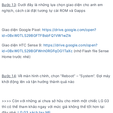
Bước 13
: Dưới đây là những lựa chọn giao diện cho anh em
nghịch, cách cài đặt tương tự cài ROM và Gapps
Giao diện Google Pixel:
https://drive.google.com/open?
id=0BxW0TLS29BGFTFBsbFQ1VW1wZlk
Giao diện HTC Sense 9:
https://drive.google.com/open?
id=0BxW0TLS29BGFWnh0RGFqOG1TaXc
(nhớ Flash file Sense
Home trước nhé)
Bước 14
: Về màn hình chính, chọn “Reboot” – “System”. Đợi máy
khởi động lên và tận hưởng thành quả nào
>>>> Còn với những ai chưa sở hữu cho mình một chiếc LG G3
thì có thể tham khảo ngay với mức giá không thể tốt hơn tại
đây nhé:
LG G3 xách tay Mỹ