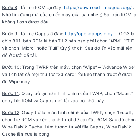
Bước 8
: Tải file ROM tại đây:
https://download.lineageos.org/
.
Nhớ tìm đúng mã của chiếc máy của bạn nhé ;) Sai bản ROM là
không flash được đâu.
Bước 9
: Tải file Gapps ở đây:
http://opengapps.org/
. LG G3 là
chip 801, bản ROM là bản 7.1.2 nên bạn phải chọn “ARM”, “”7.1”
và chọn “Micro” hoặc “Full” tùy ý thích. Sau đó ấn vào mũi tên
đỏ ở dưới để tải.
Bước 10
: Trong TWRP trên máy, chọn “Wipe” – “Advance Wipe”
và tích tất cả mọi thứ trừ “Sd card” rồi kéo thanh trượt ở dưới
để Wipe máy
Bước 11
: Quay trở lại màn hình chính của TWRP, chọn “Mount”,
copy file ROM và Gapps mới tải vào bộ nhớ máy
Bước 12
: Quay trở lại màn hình chính của TWRP, chọn “Install”,
chọn file ROM và kéo thanh trượt để cài đặt ROM. Sau đó chọn
Wipe Dalvik Cache. Làm tương tự với file Gapps, Wipe Dalvik
Cache lần nữa là xong.