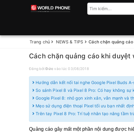
Trang chủ
NEWS & TIPS
Cách chặn quảng cáo 
Cách chặn quảng cáo khi duyệt 
Đăng bởi
Đức
vào lúc 03/08/2018
Hướng dẫn kết nối tai nghe Google Pixel Buds A-
So sánh Pixel 8 và Pixel 8 Pro: Có hay không sự k
Google Pixel 8: nhỏ gọn xinh xắn, vẫn mạnh và 
Mẹo sử dụng điện thoại Pixel tối ưu bạn nhất định
Trên tay Pixel 8 Pro: Trí tuệ nhân tạo nâng tầm t
Quảng cáo gây mất một phần nội dung được hiển