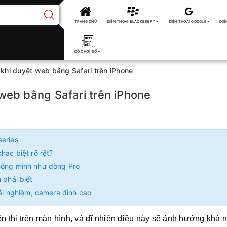
TRANG CHỦ
ĐIỆN THOẠI BLACKBERRY
ĐIỆN THOẠI GOOGLE
ĐIỆ
ĐỒ CHƠI SỐ
khi duyệt web bằng Safari trên iPhone
web bằng Safari trên iPhone
series
hác biệt rõ rệt?
thông minh như dòng Pro
 phải biết
rải nghiệm, camera đỉnh cao
 thị trên màn hình, và dĩ nhiên điều này sẽ ảnh hưởng khá 