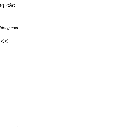
ng các
didong.com
<<<