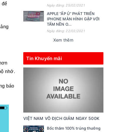
o để
Ngày đăng: 25/02/2021
APPLE “ẤP Ủ” PHÁT TRIỂN
IPHONE MÀN HÌNH GẬP VỚI
TẤM NỀN O...
uảng
Ngày đăng: 22/02/2021
Xem thêm
Tin Khuyến mãi
 hơn
bộ nhớ.
ông báo
VIỆT NAM VÔ ĐỊCH GIẢM NGAY 500K
Bốc thăm 100% trúng thưởng