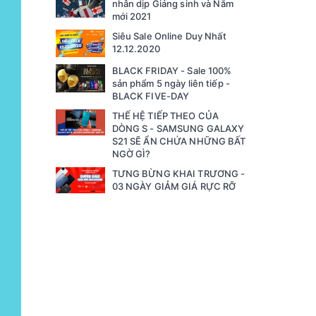
nhân dịp Giáng sinh và Năm
mới 2021
Siêu Sale Online Duy Nhất
12.12.2020
BLACK FRIDAY - Sale 100%
sản phẩm 5 ngày liên tiếp -
BLACK FIVE-DAY
THẾ HỆ TIẾP THEO CỦA
DÒNG S - SAMSUNG GALAXY
S21 SẼ ẨN CHỨA NHỮNG BẤT
NGỜ GÌ?
TƯNG BỪNG KHAI TRƯƠNG -
03 NGÀY GIẢM GIÁ RỰC RỠ