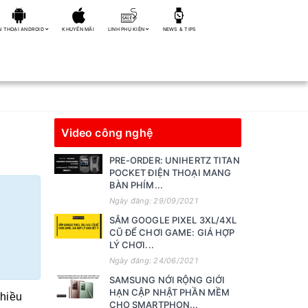
N THOẠI ANDROID
KHUYẾN MÃI
LINH PHỤ KIỆN
NEWS & TIPS
Video công nghệ
PRE-ORDER: UNIHERTZ TITAN
POCKET ĐIỆN THOẠI MANG
BÀN PHÍM...
Ngày đăng: 29/09/2021
SẮM GOOGLE PIXEL 3XL/4XL
CŨ ĐỂ CHƠI GAME: GIÁ HỢP
LÝ CHƠI...
Ngày đăng: 24/06/2021
SAMSUNG NỚI RỘNG GIỚI
HẠN CẬP NHẬT PHẦN MỀM
nhiều
CHO SMARTPHON...