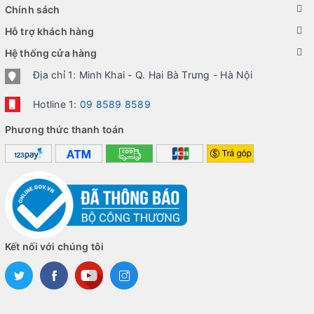
năng hiển thị vì thế Z10 cũng sở hữu một màn hình khá đẹp. Khi
Chính sách
giới thiệu, CEO của BlackBerry đã tự tin model cảm ứng của
Hỗ trợ khách hàng
mình là sản phẩm có màn hình rất đẹp với công nghệ hiển thị
Hệ thống cửa hàng
mới nhất
Địa chỉ 1: Minh Khai - Q. Hai Bà Trưng - Hà Nội
Hotline 1:
09 8589 8589
Phương thức thanh toán
Kết nối với chúng tôi
Thực tế, độ phân giải nhỉnh hơn một chút so với chuẩn HD