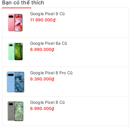
Bạn có thể thích
Google Pixel 9 Cũ
11.990.000₫
Google Pixel 8a Cũ
6.990.000₫
Google Pixel 8 Pro Cũ
9.390.000₫
Mặt lưng của Z10 được thiết kế dạng vân chấm, nhưng không
Google Pixel 8 Cũ
thật sự rít và bám chắc trong tay do sử dụng chất liệu nhựa.
6.990.000₫
Cụm camera được thiết kế đơn giản và nằm hơi chìm xuống bên
dưới nắp lưng. Nếu so với các điện thoại BlackBerry đời trước,
mặt lưng của Z10 đơn giản và không thật hấp dẫn.