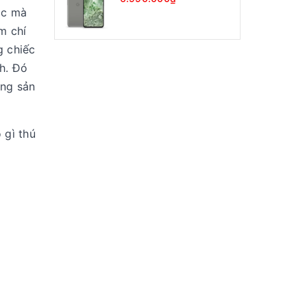
ác mà
m chí
g chiếc
h. Đó
ãng sản
 gì thú