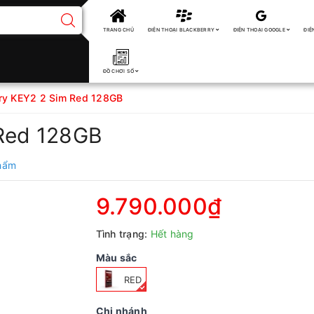
TRANG CHỦ
ĐIỆN THOẠI BLACKBERRY
ĐIỆN THOẠI GOOGLE
ĐIỆ
ĐỒ CHƠI SỐ
ry KEY2 2 Sim Red 128GB
 Red 128GB
phẩm
9.790.000₫
Tình trạng:
Hết hàng
Màu sắc
RED
Chi nhánh