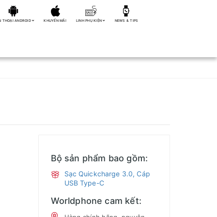
N THOẠI ANDROID
KHUYẾN MÃI
LINH PHỤ KIỆN
NEWS & TIPS
Bộ sản phẩm bao gồm:
Sạc Quickcharge 3.0, Cáp
USB Type-C
Worldphone cam kết: