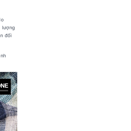
do
g lượng
n đối
anh