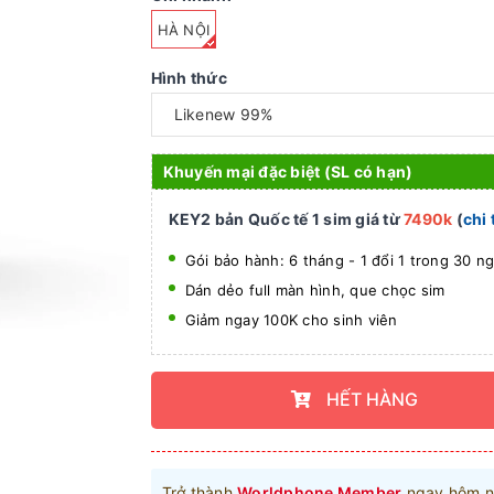
HÀ NỘI
Hình thức
Khuyến mại đặc biệt (SL có hạn)
KEY2 bản Quốc tế 1 sim giá từ
7490k
(
chi 
Gói bảo hành: 6 tháng - 1 đổi 1 trong 30 n
Dán dẻo full màn hình, que chọc sim
Giảm ngay 100K cho sinh viên
HẾT HÀNG
Trở thành
Worldphone Member
ngay hôm n