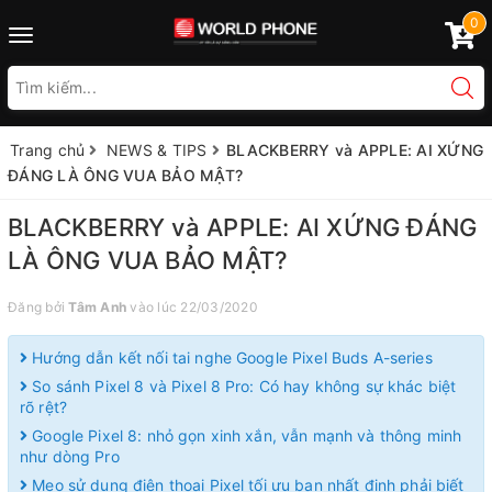
0
Toggle
navigation
Trang chủ
NEWS & TIPS
BLACKBERRY và APPLE: AI XỨNG
ĐÁNG LÀ ÔNG VUA BẢO MẬT?
BLACKBERRY và APPLE: AI XỨNG ĐÁNG
LÀ ÔNG VUA BẢO MẬT?
Đăng bởi
Tâm Anh
vào lúc 22/03/2020
Hướng dẫn kết nối tai nghe Google Pixel Buds A-series
So sánh Pixel 8 và Pixel 8 Pro: Có hay không sự khác biệt
rõ rệt?
Google Pixel 8: nhỏ gọn xinh xắn, vẫn mạnh và thông minh
như dòng Pro
Mẹo sử dụng điện thoại Pixel tối ưu bạn nhất định phải biết