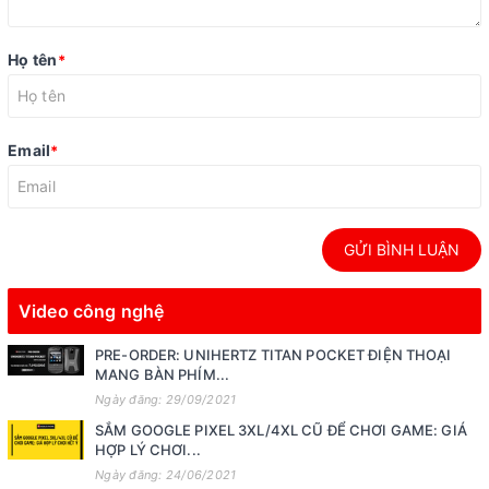
Họ tên
*
Email
*
GỬI BÌNH LUẬN
Video công nghệ
PRE-ORDER: UNIHERTZ TITAN POCKET ĐIỆN THOẠI
MANG BÀN PHÍM...
Ngày đăng: 29/09/2021
SẮM GOOGLE PIXEL 3XL/4XL CŨ ĐỂ CHƠI GAME: GIÁ
HỢP LÝ CHƠI...
Ngày đăng: 24/06/2021