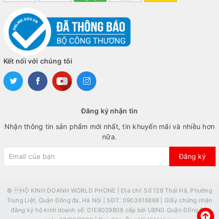
Kết nối với chúng tôi
Đăng ký nhận tin
Nhận thông tin sản phẩm mới nhất, tin khuyến mãi và nhiều hơn
nữa.
Đăng ký
© HỘ KINH DOANH WORLD PHONE | Địa chỉ: Số 128 Thái Hà, Phường
Trung Liệt, Quận Đống đa, Hà Nội | SĐT: 0903616868 | Giấy chứng nhận
đăng ký hộ kinh doanh số: 01E8029808 cấp bởi UBND Quận Đống Đa