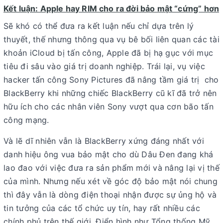
Kết luận: Apple hay RIM cho ra đời bảo mật “cứng” hơn
Sẽ khó có thể đưa ra kết luận nếu chỉ dựa trên lý
thuyết, thế nhưng thông qua vụ bê bối liên quan các tài
khoản iCloud bị tấn công, Apple đã bị hạ gục với mục
tiêu đi sâu vào giá trị doanh nghiệp. Trái lại, vụ việc
hacker tấn công Sony Pictures đã nâng tầm giá trị cho
BlackBerry khi những chiếc BlackBerry cũ kĩ đã trở nên
hữu ích cho các nhân viên Sony vượt qua cơn bão tấn
công mạng.
Và lẽ dĩ nhiên vẫn là BlackBerry xứng đáng nhất với
danh hiệu ông vua bảo mật cho dù Dâu Đen đang khá
lao đao với việc đưa ra sản phẩm mới và nâng lại vị thế
của mình. Nhưng nếu xét về góc độ bảo mật nói chung
thì đây vẫn là dòng điện thoại nhận được sự ủng hộ và
tin tưởng của các tổ chức uy tín, hay rất nhiều các
chính phủ trên thế giới. Điển hình như Tổng thống Mỹ