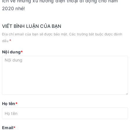
ích về những xu hướng điện thoại di động cho năm
2020 nhé!
VIẾT BÌNH LUẬN CỦA BẠN
Địa chỉ email của bạn sẽ được bảo mật. Các trường bắt buộc được đánh
*
dấu
Nội dung
*
Họ tên
*
Email
*