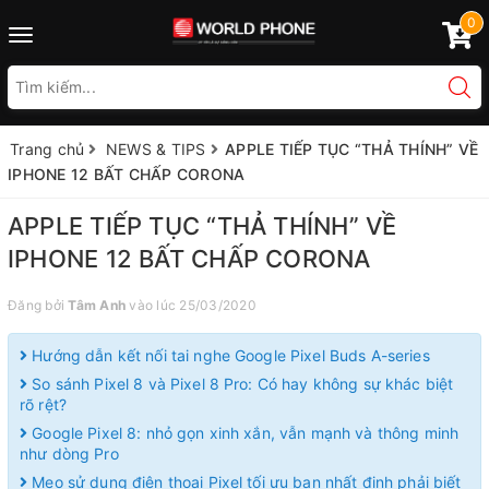
0
Toggle
navigation
Trang chủ
NEWS & TIPS
APPLE TIẾP TỤC “THẢ THÍNH” VỀ
IPHONE 12 BẤT CHẤP CORONA
APPLE TIẾP TỤC “THẢ THÍNH” VỀ
IPHONE 12 BẤT CHẤP CORONA
Đăng bởi
Tâm Anh
vào lúc 25/03/2020
Hướng dẫn kết nối tai nghe Google Pixel Buds A-series
So sánh Pixel 8 và Pixel 8 Pro: Có hay không sự khác biệt
rõ rệt?
Google Pixel 8: nhỏ gọn xinh xắn, vẫn mạnh và thông minh
như dòng Pro
Mẹo sử dụng điện thoại Pixel tối ưu bạn nhất định phải biết