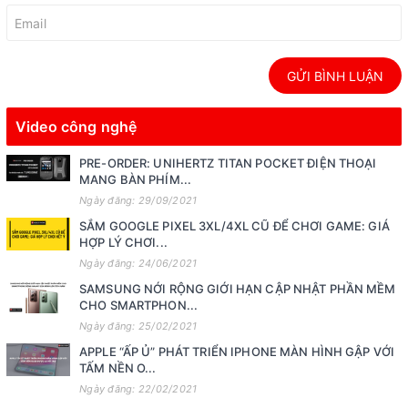
GỬI BÌNH LUẬN
Video công nghệ
PRE-ORDER: UNIHERTZ TITAN POCKET ĐIỆN THOẠI
MANG BÀN PHÍM...
Ngày đăng: 29/09/2021
SẮM GOOGLE PIXEL 3XL/4XL CŨ ĐỂ CHƠI GAME: GIÁ
HỢP LÝ CHƠI...
Ngày đăng: 24/06/2021
SAMSUNG NỚI RỘNG GIỚI HẠN CẬP NHẬT PHẦN MỀM
CHO SMARTPHON...
Ngày đăng: 25/02/2021
APPLE “ẤP Ủ” PHÁT TRIỂN IPHONE MÀN HÌNH GẬP VỚI
TẤM NỀN O...
Ngày đăng: 22/02/2021