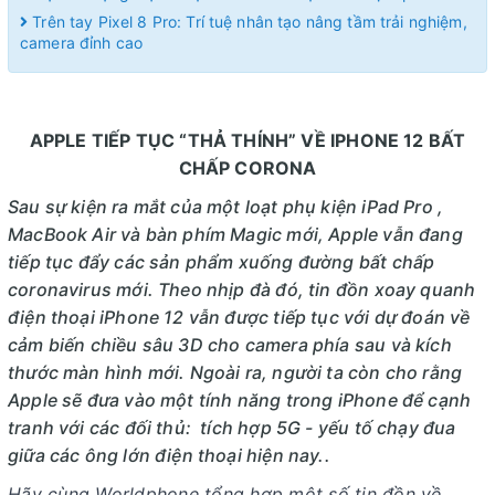
Trên tay Pixel 8 Pro: Trí tuệ nhân tạo nâng tầm trải nghiệm,
camera đỉnh cao
APPLE TIẾP TỤC “THẢ THÍNH” VỀ IPHONE 12 BẤT
CHẤP CORONA
Sau sự kiện ra mắt của một loạt phụ kiện iPad Pro ,
MacBook Air và bàn phím Magic mới, Apple vẫn đang
tiếp tục đẩy các sản phẩm xuống đường bất chấp
coronavirus mới. Theo nhịp đà đó, tin đồn xoay quanh
điện thoại iPhone 12 vẫn được tiếp tục với dự đoán về
cảm biến chiều sâu 3D cho camera phía sau và kích
thước màn hình mới. Ngoài ra, người ta còn cho rằng
Apple sẽ đưa vào một tính năng trong iPhone để cạnh
tranh với các đối thủ: tích hợp 5G - yếu tố chạy đua
giữa các ông lớn điện thoại hiện nay..
Hãy cùng Worldphone tổng hợp một số tin đồn về