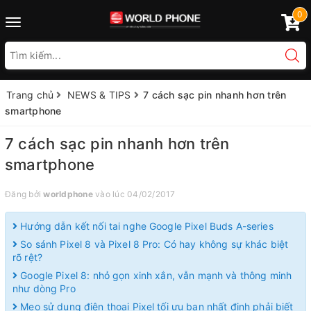
0
Toggle
navigation
Trang chủ
NEWS & TIPS
7 cách sạc pin nhanh hơn trên
smartphone
7 cách sạc pin nhanh hơn trên
smartphone
Đăng bởi
worldphone
vào lúc 04/02/2017
Hướng dẫn kết nối tai nghe Google Pixel Buds A-series
So sánh Pixel 8 và Pixel 8 Pro: Có hay không sự khác biệt
rõ rệt?
Google Pixel 8: nhỏ gọn xinh xắn, vẫn mạnh và thông minh
như dòng Pro
Mẹo sử dụng điện thoại Pixel tối ưu bạn nhất định phải biết