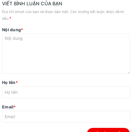
VIẾT BÌNH LUẬN CỦA BẠN
Địa chỉ email của bạn sẽ được bảo mật. Các trường bắt buộc được đánh
*
dấu
Nội dung
*
Họ tên
*
Email
*