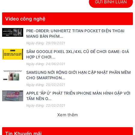
GỬI BÌNH LUẬN
Video công nghệ
PRE-ORDER: UNIHERTZ TITAN POCKET ĐIỆN THOẠI
MANG BÀN PHÍM...
Ngày đăng: 29/09/2021
SẮM GOOGLE PIXEL 3XL/4XL CŨ ĐỂ CHƠI GAME: GIÁ
HỢP LÝ CHƠI...
Ngày đăng: 24/06/2021
SAMSUNG NỚI RỘNG GIỚI HẠN CẬP NHẬT PHẦN MỀM
CHO SMARTPHON...
Ngày đăng: 25/02/2021
APPLE “ẤP Ủ” PHÁT TRIỂN IPHONE MÀN HÌNH GẬP VỚI
TẤM NỀN O...
Ngày đăng: 22/02/2021
Xem thêm
Tin Khuyến mãi