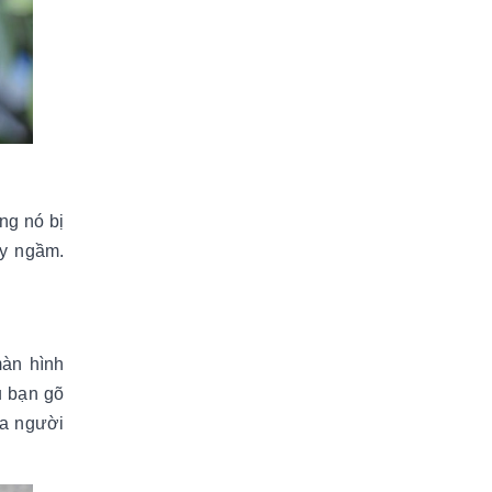
ng nó bị
ạy ngầm.
màn hình
u bạn gõ
ủa người