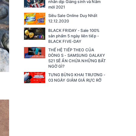
nhân dịp Giáng sinh và Năm
mới 2021
Siêu Sale Online Duy Nhất
12.12.2020
BLACK FRIDAY - Sale 100%
sản phẩm 5 ngày liên tiếp -
BLACK FIVE-DAY
THẾ HỆ TIẾP THEO CỦA
DÒNG S - SAMSUNG GALAXY
S21 SẼ ẨN CHỨA NHỮNG BẤT
NGỜ GÌ?
TƯNG BỪNG KHAI TRƯƠNG -
03 NGÀY GIẢM GIÁ RỰC RỠ