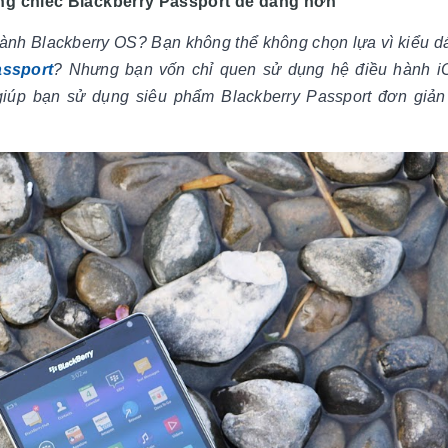
ụng chiếc Blackberry Passport dễ dàng hơn
hành Blackberry OS? Bạn không thể không chọn lựa vì kiểu dá
assport
? Nhưng bạn vốn chỉ quen sử dụng hệ điều hành i
giúp bạn sử dụng siêu phẩm Blackberry Passport đơn giản