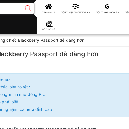
TRANG CHỦ
ĐIỆN THOẠI BLACKBERRY
ĐIỆN THOẠI GOOGLE
ĐIỆ
ĐỒ CHƠI SỐ
ụng chiếc Blackberry Passport dễ dàng hơn
Blackberry Passport dễ dàng hơn
series
hác biệt rõ rệt?
thông minh như dòng Pro
 phải biết
rải nghiệm, camera đỉnh cao