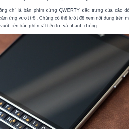
ng chỉ là bàn phím cứng QWERTY đặc trưng của các d
ảm ứng vượt trội. Chúng có thể lướt để xem nội dung trên m
vuốt trên bàn phím rất tiện lợi và nhanh chóng.