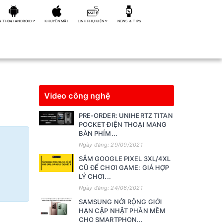
N THOẠI ANDROID
KHUYẾN MÃI
LINH PHỤ KIỆN
NEWS & TIPS
Video công nghệ
PRE-ORDER: UNIHERTZ TITAN
POCKET ĐIỆN THOẠI MANG
BÀN PHÍM...
Ngày đăng: 29/09/2021
SẮM GOOGLE PIXEL 3XL/4XL
CŨ ĐỂ CHƠI GAME: GIÁ HỢP
LÝ CHƠI...
Ngày đăng: 24/06/2021
SAMSUNG NỚI RỘNG GIỚI
HẠN CẬP NHẬT PHẦN MỀM
CHO SMARTPHON...