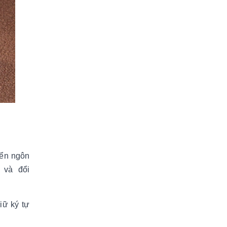
yển ngôn
 và đổi
iữ ký tự