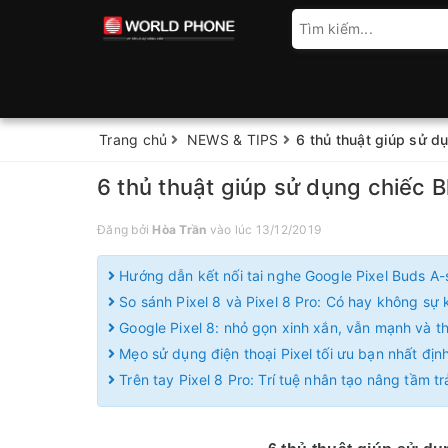
Trang chủ
NEWS & TIPS
6 thủ thuật giúp sử d
6 thủ thuật giúp sử dụng chiếc 
Đăng bởi
Hòa Trần
vào lúc 13/12/2019
Hướng dẫn kết nối tai nghe Google Pixel Buds A-
So sánh Pixel 8 và Pixel 8 Pro: Có hay không sự k
Google Pixel 8: nhỏ gọn xinh xắn, vẫn mạnh và 
Mẹo sử dụng điện thoại Pixel tối ưu bạn nhất định
Trên tay Pixel 8 Pro: Trí tuệ nhân tạo nâng tầm t