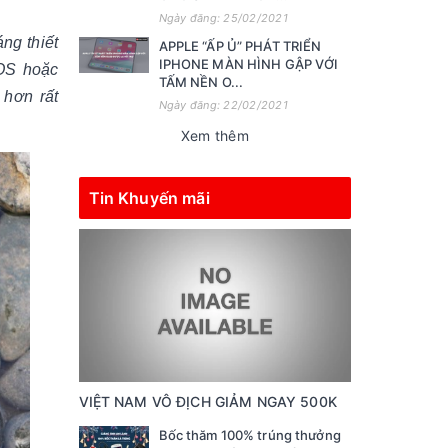
Ngày đăng: 25/02/2021
ng thiết
APPLE “ẤP Ủ” PHÁT TRIỂN
IPHONE MÀN HÌNH GẬP VỚI
OS hoặc
TẤM NỀN O...
 hơn rất
Ngày đăng: 22/02/2021
Xem thêm
Tin Khuyến mãi
VIỆT NAM VÔ ĐỊCH GIẢM NGAY 500K
Bốc thăm 100% trúng thưởng