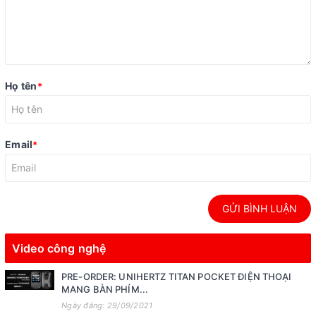
Họ tên
*
Email
*
GỬI BÌNH LUẬN
Video công nghệ
PRE-ORDER: UNIHERTZ TITAN POCKET ĐIỆN THOẠI
MANG BÀN PHÍM...
Ngày đăng: 29/09/2021