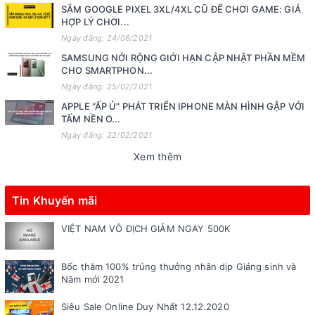
SẮM GOOGLE PIXEL 3XL/4XL CŨ ĐỂ CHƠI GAME: GIÁ
HỢP LÝ CHƠI...
Ngày đăng: 24/06/2021
SAMSUNG NỚI RỘNG GIỚI HẠN CẬP NHẬT PHẦN MỀM
CHO SMARTPHON...
Ngày đăng: 25/02/2021
APPLE “ẤP Ủ” PHÁT TRIỂN IPHONE MÀN HÌNH GẬP VỚI
TẤM NỀN O...
Ngày đăng: 22/02/2021
Xem thêm
Tin Khuyến mãi
VIỆT NAM VÔ ĐỊCH GIẢM NGAY 500K
Bốc thăm 100% trúng thưởng nhân dịp Giáng sinh và
Năm mới 2021
Siêu Sale Online Duy Nhất 12.12.2020