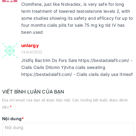
Clomifene, just like Nolvadex, is very safe for long
term treatment of lowered testosterone levels 2, with
some studies showing its safety and efficacy for up to
four months cialis pills for sale 75 mg kg tid IV has
been used
unlargy
14/04/2022
Jtidfq Bactrim Ds Fors Sale https://bestadalafil.com/ -
Cialis Cialis Dtlomn Yjtvha cialis sweating
https://bestadalafil.com/ - Cialis cialis daily use Itmeof
VIẾT BÌNH LUẬN CỦA BẠN
Địa chỉ email của bạn sẽ được bảo mật. Các trường bắt buộc được đánh
*
dấu
Nội dung
*