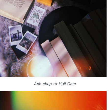
Ảnh chụp từ Huji Cam