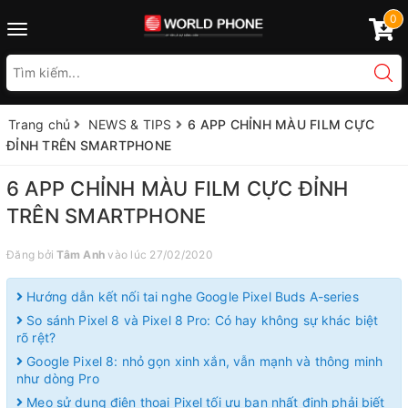
0
Toggle
navigation
Trang chủ
NEWS & TIPS
6 APP CHỈNH MÀU FILM CỰC
ĐỈNH TRÊN SMARTPHONE
6 APP CHỈNH MÀU FILM CỰC ĐỈNH
TRÊN SMARTPHONE
Đăng bởi
Tâm Anh
vào lúc 27/02/2020
Hướng dẫn kết nối tai nghe Google Pixel Buds A-series
So sánh Pixel 8 và Pixel 8 Pro: Có hay không sự khác biệt
rõ rệt?
Google Pixel 8: nhỏ gọn xinh xắn, vẫn mạnh và thông minh
như dòng Pro
Mẹo sử dụng điện thoại Pixel tối ưu bạn nhất định phải biết