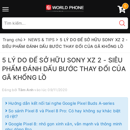
0
Toggle
navigation
Trang chủ
NEWS & TIPS
5 LÝ DO ĐỂ SỞ HỮU SONY XZ 2 -
SIÊU PHẨM ĐÁNH DẤU BƯỚC THAY ĐỔI CỦA GÃ KHỔNG LỒ
5 LÝ DO ĐỂ SỞ HỮU SONY XZ 2 - SIÊU
PHẨM ĐÁNH DẤU BƯỚC THAY ĐỔI CỦA
GÃ KHỔNG LỒ
Đăng bởi
Tâm Anh
vào lúc 09/11/2020
Hướng dẫn kết nối tai nghe Google Pixel Buds A-series
So sánh Pixel 8 và Pixel 8 Pro: Có hay không sự khác biệt
rõ rệt?
Google Pixel 8: nhỏ gọn xinh xắn, vẫn mạnh và thông minh
như dòng Pro