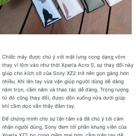
Chiếc máy được chú ý với mặt lưng cong dạng vòm
thay vì lõm vào như thời Xperia Acro S, sự thay đổi này
giúp cho kích cỡ của Sony XZ2 trở nên gọn gàng hơn
nhiều. Khi lên tay vừa vặn giúp người dùng dễ dàng
nắm trọn, cầm nắm và thao tác dễ dàng. Trọng lượng
từ đó cũng thay đổi, được dồn xuống nửa dưới giúp
khi cầm dọc vẫn thấy đằm tay.
Để chứng minh cho sự tận tâm và đã chú ý tới cảm
nhận người dùng, Sony đem tới phần khung viền của
Xperia XZ2 bo cong mềm mại hơn, cầm trên tay dễ