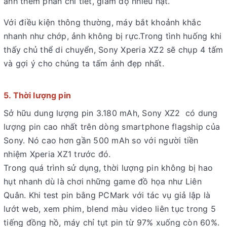
ảnh thêm phần chi tiết, giảm độ nhiễu hạt.
Với điều kiện thông thường, máy bắt khoảnh khắc
nhanh như chớp, ảnh không bị rực.Trong tình huống khi
thấy chủ thể di chuyển, Sony Xperia XZ2 sẽ chụp 4 tấm
và gợi ý cho chúng ta tấm ảnh đẹp nhất.
5. Thời lượng pin
Sở hữu dung lượng pin 3.180 mAh, Sony XZ2 có dung
lượng pin cao nhất trên dòng smartphone flagship của
Sony. Nó cao hơn gần 500 mAh so với người tiền
nhiệm Xperia XZ1 trước đó.
Trong quá trình sử dụng, thời lượng pin không bị hao
hụt nhanh dù là chơi những game đồ họa như Liên
Quân. Khi test pin bằng PCMark với tác vụ giả lập là
lướt web, xem phim, blend màu video liên tục trong 5
tiếng đồng hồ, máy chỉ tụt pin từ 97% xuống còn 60%.