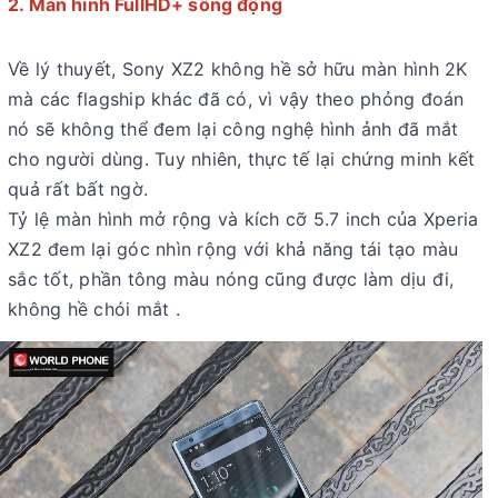
2. Màn hình FullHD+ sống động
Về lý thuyết, Sony XZ2 không hề sở hữu màn hình 2K
mà các flagship khác đã có, vì vậy theo phỏng đoán
nó sẽ không thể đem lại công nghệ hình ảnh đã mắt
cho người dùng. Tuy nhiên, thực tế lại chứng minh kết
quả rất bất ngờ.
Tỷ lệ màn hình mở rộng và kích cỡ 5.7 inch của Xperia
XZ2 đem lại góc nhìn rộng với khả năng tái tạo màu
sắc tốt, phần tông màu nóng cũng được làm dịu đi,
không hề chói mắt .