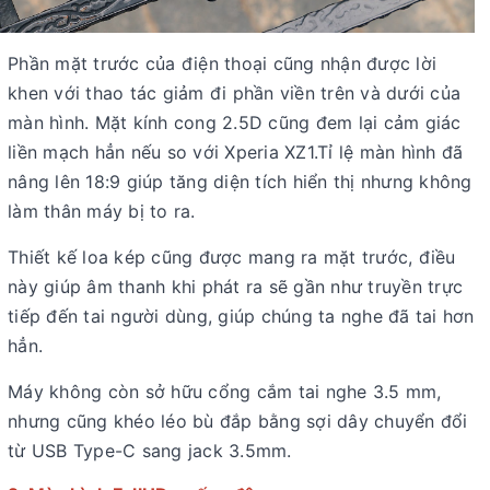
Phần mặt trước của điện thoại cũng nhận được lời
khen với thao tác giảm đi phần viền trên và dưới của
màn hình. Mặt kính cong 2.5D cũng đem lại cảm giác
liền mạch hẳn nếu so với Xperia XZ1.Tỉ lệ màn hình đã
nâng lên 18:9 giúp tăng diện tích hiển thị nhưng không
làm thân máy bị to ra.
Thiết kế loa kép cũng được mang ra mặt trước, điều
này giúp âm thanh khi phát ra sẽ gần như truyền trực
tiếp đến tai người dùng, giúp chúng ta nghe đã tai hơn
hẳn.
Máy không còn sở hữu cổng cắm tai nghe 3.5 mm,
nhưng cũng khéo léo bù đắp bằng sợi dây chuyển đổi
từ USB Type-C sang jack 3.5mm.