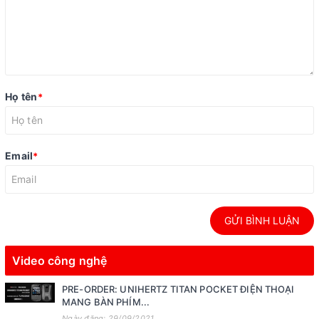
Họ tên
*
Email
*
GỬI BÌNH LUẬN
Video công nghệ
PRE-ORDER: UNIHERTZ TITAN POCKET ĐIỆN THOẠI
MANG BÀN PHÍM...
Ngày đăng: 29/09/2021