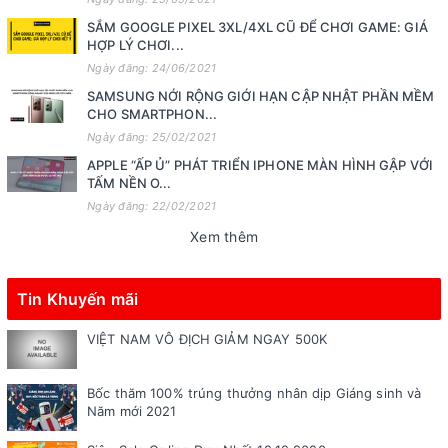
SẮM GOOGLE PIXEL 3XL/4XL CŨ ĐỂ CHƠI GAME: GIÁ
HỢP LÝ CHƠI...
Ngày đăng: 24/06/2021
SAMSUNG NỚI RỘNG GIỚI HẠN CẬP NHẬT PHẦN MỀM
CHO SMARTPHON...
Ngày đăng: 25/02/2021
APPLE “ẤP Ủ” PHÁT TRIỂN IPHONE MÀN HÌNH GẬP VỚI
TẤM NỀN O...
Ngày đăng: 22/02/2021
Xem thêm
Tin Khuyến mãi
VIỆT NAM VÔ ĐỊCH GIẢM NGAY 500K
Bốc thăm 100% trúng thưởng nhân dịp Giáng sinh và
Năm mới 2021