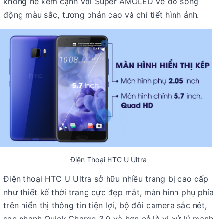
không hề kém cạnh với Super AMOLED về độ sống
động màu sắc, tương phản cao và chi tiết hình ảnh.
Điện Thoại HTC U Ultra
Điện thoại HTC U Ultra sở hữu nhiều trang bị cao cấp
như thiết kế thời trang cực đẹp mắt, màn hình phụ phía
trên hiển thị thông tin tiện lợi, bộ đôi camera sắc nét,
sạc nhanh Quick Charge 3.0 và hơn cả là vi xử lý mạnh