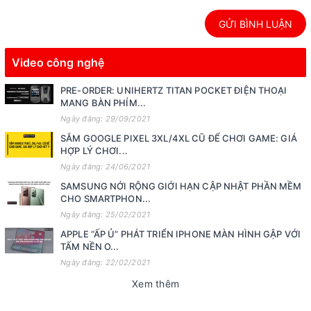
GỬI BÌNH LUẬN
Video công nghệ
PRE-ORDER: UNIHERTZ TITAN POCKET ĐIỆN THOẠI
MANG BÀN PHÍM...
Ngày đăng: 29/09/2021
SẮM GOOGLE PIXEL 3XL/4XL CŨ ĐỂ CHƠI GAME: GIÁ
HỢP LÝ CHƠI...
Ngày đăng: 24/06/2021
SAMSUNG NỚI RỘNG GIỚI HẠN CẬP NHẬT PHẦN MỀM
CHO SMARTPHON...
Ngày đăng: 25/02/2021
APPLE “ẤP Ủ” PHÁT TRIỂN IPHONE MÀN HÌNH GẬP VỚI
TẤM NỀN O...
Ngày đăng: 22/02/2021
Xem thêm