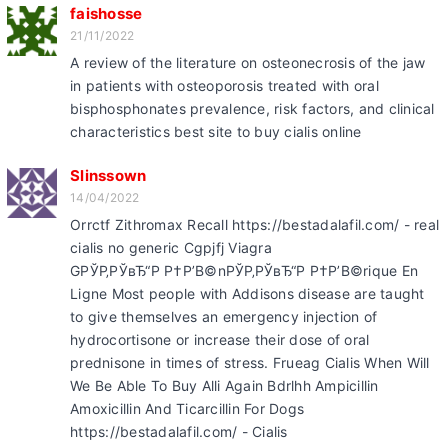
faishosse
21/11/2022
A review of the literature on osteonecrosis of the jaw
in patients with osteoporosis treated with oral
bisphosphonates prevalence, risk factors, and clinical
characteristics best site to buy cialis online
Slinssown
14/04/2022
Orrctf Zithromax Recall https://bestadalafil.com/ - real
cialis no generic Cgpjfj Viagra
GРЎР‚РЎвЂ“Р Р†Р’В©nРЎР‚РЎвЂ“Р Р†Р’В©rique En
Ligne Most people with Addisons disease are taught
to give themselves an emergency injection of
hydrocortisone or increase their dose of oral
prednisone in times of stress. Frueag Cialis When Will
We Be Able To Buy Alli Again Bdrlhh Ampicillin
Amoxicillin And Ticarcillin For Dogs
https://bestadalafil.com/ - Cialis