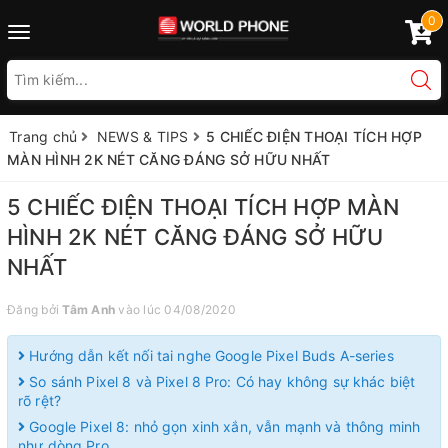
0
Toggle
navigation
Trang chủ
NEWS & TIPS
5 CHIẾC ĐIỆN THOẠI TÍCH HỢP
MÀN HÌNH 2K NÉT CĂNG ĐÁNG SỞ HỮU NHẤT
5 CHIẾC ĐIỆN THOẠI TÍCH HỢP MÀN
HÌNH 2K NÉT CĂNG ĐÁNG SỞ HỮU
NHẤT
Đăng bởi
Tâm Anh
vào lúc 04/08/2020
Hướng dẫn kết nối tai nghe Google Pixel Buds A-series
So sánh Pixel 8 và Pixel 8 Pro: Có hay không sự khác biệt
rõ rệt?
Google Pixel 8: nhỏ gọn xinh xắn, vẫn mạnh và thông minh
như dòng Pro