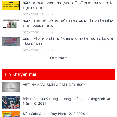
SẮM GOOGLE PIXEL 3XL/4XL CŨ ĐỂ CHƠI GAME: GIÁ
HỢP LÝ CHƠI...
Ngày đăng: 24/06/2021
SAMSUNG NỚI RỘNG GIỚI HẠN CẬP NHẬT PHẦN MỀM
CHO SMARTPHON...
Ngày đăng: 25/02/2021
APPLE “ẤP Ủ” PHÁT TRIỂN IPHONE MÀN HÌNH GẬP VỚI
TẤM NỀN O...
Ngày đăng: 22/02/2021
Xem thêm
Tin Khuyến mãi
VIỆT NAM VÔ ĐỊCH GIẢM NGAY 500K
Bốc thăm 100% trúng thưởng nhân dịp Giáng sinh và
Năm mới 2021
Siêu Sale Online Duy Nhất 12.12.2020