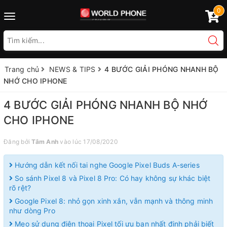
0
Toggle
navigation
Trang chủ
NEWS & TIPS
4 BƯỚC GIẢI PHÓNG NHANH BỘ
NHỚ CHO IPHONE
4 BƯỚC GIẢI PHÓNG NHANH BỘ NHỚ
CHO IPHONE
Đăng bởi
Tâm Anh
vào lúc 17/08/2020
Hướng dẫn kết nối tai nghe Google Pixel Buds A-series
So sánh Pixel 8 và Pixel 8 Pro: Có hay không sự khác biệt
rõ rệt?
Google Pixel 8: nhỏ gọn xinh xắn, vẫn mạnh và thông minh
như dòng Pro
Mẹo sử dụng điện thoại Pixel tối ưu bạn nhất định phải biết