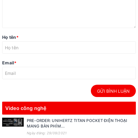
Họ tên
*
Email
*
GỬI BÌNH LUẬN
Video công nghệ
PRE-ORDER: UNIHERTZ TITAN POCKET ĐIỆN THOẠI
MANG BÀN PHÍM...
Ngày đăng: 29/09/2021