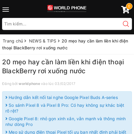
0
Toggle
navigation
Trang chủ
NEWS & TIPS
20 mẹo hay cần làm liền khi điện
thoại BlackBerry rơi xuống nước
20 mẹo hay cần làm liền khi điện thoại
BlackBerry rơi xuống nước
Đăng bởi
worldphone
vào lúc 03/02/2017
Hướng dẫn kết nối tai nghe Google Pixel Buds A-series
So sánh Pixel 8 và Pixel 8 Pro: Có hay không sự khác biệt
rõ rệt?
Google Pixel 8: nhỏ gọn xinh xắn, vẫn mạnh và thông minh
như dòng Pro
Mẹo sử dụng điện thoại Pixel tối ưu bạn nhất định phải biết