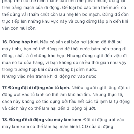
pháp trên có thể hình thành các tinh thể (chất muối) đọng lại
trên bảng mạch của di động. Để loại bỏ các tinh thể muối, có
thể dùng vải thấm chút cồn lau nhẹ lên bo mạch. Đừng đổ cồn
trực tiếp lên những khu vực này và cũng đừng lắp pin đến khi
vẫn còn mùi cồn.
16. Dùng bóp hơi.
Nếu có sẵn cái bóp hơi (dùng để thổi bụi
máy tính), bạn có thể dùng nó để thổi nước bám bên trong di
động, nhất là ở những khe hẹp. Nhưng đừng nghĩ đến việc đi
mua nó từ cửa hàng, vì bạn không có nhiều thời gian như vậy
trong trường hợp khi cứu di động bị dính nước.
Những việc nên tránh khi di động rơi vào nước
17. Đừng đặt di động vào tủ lạnh.
Nhiều người nghĩ rằng đặt di
động ướt vào tủ lạnh có thể làm khô hơi ẩm. Nhưng thực tế,
cách này không có tác dụng bởi hầu hết các tủ lạnh là tự động
và cách này có thể làm hại đến di động bị ướt.
18. Đừng để di động vào máy làm kem.
Đặt di động ướt vào
máy làm kem có thể làm hại màn hình LCD của di động.