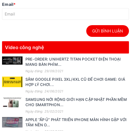
Email
*
GỬI BÌNH LUẬN
Video công nghệ
PRE-ORDER: UNIHERTZ TITAN POCKET ĐIỆN THOẠI
MANG BÀN PHÍM...
Ngày đăng: 29/09/2021
SẮM GOOGLE PIXEL 3XL/4XL CŨ ĐỂ CHƠI GAME: GIÁ
HỢP LÝ CHƠI...
Ngày đăng: 24/06/2021
SAMSUNG NỚI RỘNG GIỚI HẠN CẬP NHẬT PHẦN MỀM
CHO SMARTPHON...
Ngày đăng: 25/02/2021
APPLE “ẤP Ủ” PHÁT TRIỂN IPHONE MÀN HÌNH GẬP VỚI
TẤM NỀN O...