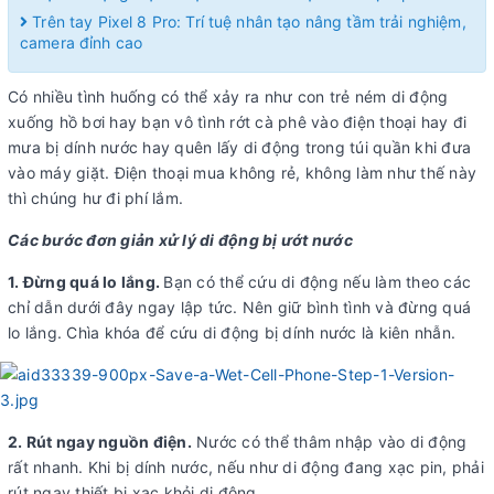
Trên tay Pixel 8 Pro: Trí tuệ nhân tạo nâng tầm trải nghiệm,
camera đỉnh cao
Có nhiều tình huống có thể xảy ra như con trẻ ném di động
xuống hồ bơi hay bạn vô tình rớt cà phê vào điện thoại hay đi
mưa bị dính nước hay quên lấy di động trong túi quần khi đưa
vào máy giặt. Điện thoại mua không rẻ, không làm như thế này
thì chúng hư đi phí lắm.
Các bước đơn giản xử lý di động bị ướt nước
1. Đừng quá lo lắng.
Bạn có thể cứu di động nếu làm theo các
chỉ dẫn dưới đây ngay lập tức. Nên giữ bình tình và đừng quá
lo lắng. Chìa khóa để cứu di động bị dính nước là kiên nhẫn.
2. Rút ngay nguồn điện.
Nước có thể thâm nhập vào di động
rất nhanh. Khi bị dính nước, nếu như di động đang xạc pin, phải
rút ngay thiết bị xạc khỏi di động.