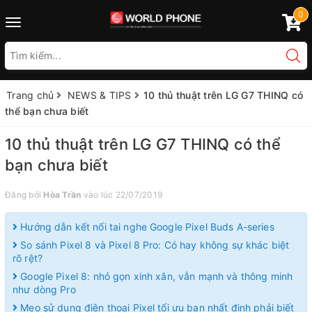
0
Toggle
navigation
Trang chủ
NEWS & TIPS
10 thủ thuật trên LG G7 THINQ có
thể bạn chưa biết
10 thủ thuật trên LG G7 THINQ có thể
bạn chưa biết
Đăng bởi
Hòa Trần
vào lúc 22/07/2019
Hướng dẫn kết nối tai nghe Google Pixel Buds A-series
So sánh Pixel 8 và Pixel 8 Pro: Có hay không sự khác biệt
rõ rệt?
Google Pixel 8: nhỏ gọn xinh xắn, vẫn mạnh và thông minh
như dòng Pro
Mẹo sử dụng điện thoại Pixel tối ưu bạn nhất định phải biết