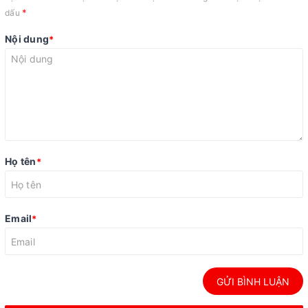
*
dấu
Nội dung
*
Họ tên
*
Email
*
GỬI BÌNH LUẬN