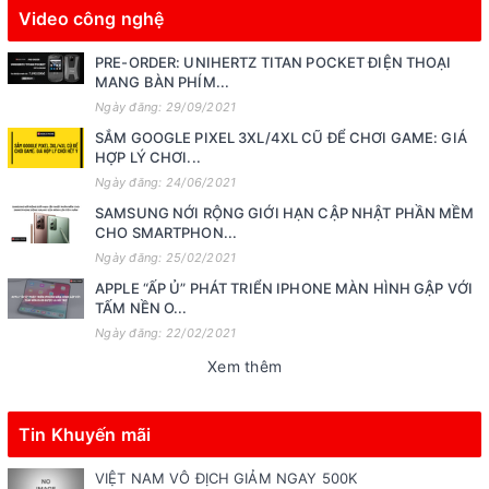
Video công nghệ
PRE-ORDER: UNIHERTZ TITAN POCKET ĐIỆN THOẠI
MANG BÀN PHÍM...
Ngày đăng: 29/09/2021
SẮM GOOGLE PIXEL 3XL/4XL CŨ ĐỂ CHƠI GAME: GIÁ
HỢP LÝ CHƠI...
Ngày đăng: 24/06/2021
SAMSUNG NỚI RỘNG GIỚI HẠN CẬP NHẬT PHẦN MỀM
CHO SMARTPHON...
Ngày đăng: 25/02/2021
APPLE “ẤP Ủ” PHÁT TRIỂN IPHONE MÀN HÌNH GẬP VỚI
TẤM NỀN O...
Ngày đăng: 22/02/2021
Xem thêm
Tin Khuyến mãi
VIỆT NAM VÔ ĐỊCH GIẢM NGAY 500K