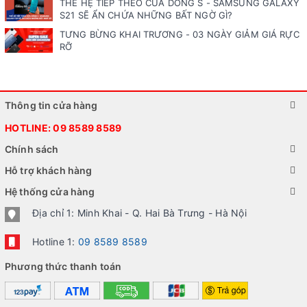
THẾ HỆ TIẾP THEO CỦA DÒNG S - SAMSUNG GALAXY
S21 SẼ ẨN CHỨA NHỮNG BẤT NGỜ GÌ?
TƯNG BỪNG KHAI TRƯƠNG - 03 NGÀY GIẢM GIÁ RỰC
RỠ
Thông tin cửa hàng
HOTLINE:
09 8589 8589
Chính sách
Hỗ trợ khách hàng
Hệ thống cửa hàng
Địa chỉ 1: Minh Khai - Q. Hai Bà Trưng - Hà Nội
Hotline 1:
09 8589 8589
Phương thức thanh toán