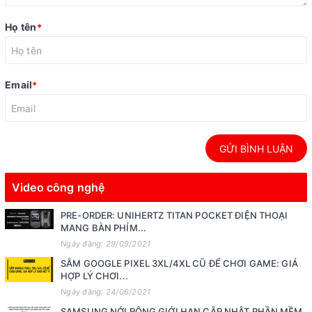
Họ tên
*
Email
*
GỬI BÌNH LUẬN
Video công nghệ
PRE-ORDER: UNIHERTZ TITAN POCKET ĐIỆN THOẠI
MANG BÀN PHÍM...
Ngày đăng: 29/09/2021
SẮM GOOGLE PIXEL 3XL/4XL CŨ ĐỂ CHƠI GAME: GIÁ
HỢP LÝ CHƠI...
Ngày đăng: 24/06/2021
SAMSUNG NỚI RỘNG GIỚI HẠN CẬP NHẬT PHẦN MỀM