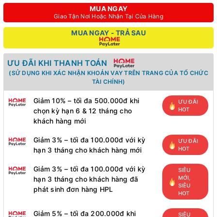
MUA NGAY
Giao Tận Nơi Hoặc Nhận Tại Cửa Hàng
MUA NGAY - TRẢ SAU
ƯU ĐÃI KHI THANH TOÁN
(SỬ DỤNG KHI XÁC NHẬN KHOẢN VAY TRÊN TRANG CỦA TỔ CHỨC
TÀI CHÍNH)
Giảm 10% – tối đa 500.000đ khi
ƯU ĐÃI
HOT
chọn kỳ hạn 6 & 12 tháng cho
khách hàng mới
Giảm 3% – tối đa 100.000đ với kỳ
ƯU ĐÃI
HOT
hạn 3 tháng cho khách hàng mới
Giảm 3% – tối đa 100.000đ với kỳ
SIÊU
MỚI,
hạn 3 tháng cho khách hàng đã
SIÊU
phát sinh đơn hàng HPL
HOT
Giảm 5% – tối đa 200.000đ khi
SIÊU