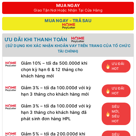
MUA NGAY
Giao Tận Nơi Hoặc Nhận Tại Cửa Hàng
MUA NGAY - TRẢ SAU
ƯU ĐÃI KHI THANH TOÁN
(SỬ DỤNG KHI XÁC NHẬN KHOẢN VAY TRÊN TRANG CỦA TỔ CHỨC
TÀI CHÍNH)
Giảm 10% – tối đa 500.000đ khi
ƯU ĐÃI
HOT
chọn kỳ hạn 6 & 12 tháng cho
khách hàng mới
Giảm 3% – tối đa 100.000đ với kỳ
ƯU ĐÃI
HOT
hạn 3 tháng cho khách hàng mới
Giảm 3% – tối đa 100.000đ với kỳ
SIÊU
MỚI,
hạn 3 tháng cho khách hàng đã
SIÊU
phát sinh đơn hàng HPL
HOT
Giảm 5% – tối đa 200.000đ khi
SIÊU