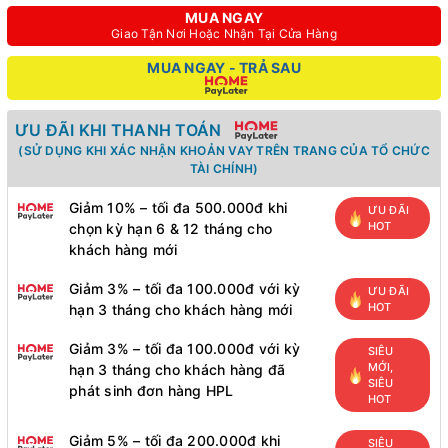
MUA NGAY
Giao Tận Nơi Hoặc Nhận Tại Cửa Hàng
MUA NGAY - TRẢ SAU
ƯU ĐÃI KHI THANH TOÁN
(SỬ DỤNG KHI XÁC NHẬN KHOẢN VAY TRÊN TRANG CỦA TỔ CHỨC
TÀI CHÍNH)
Giảm 10% – tối đa 500.000đ khi
ƯU ĐÃI
HOT
chọn kỳ hạn 6 & 12 tháng cho
khách hàng mới
Giảm 3% – tối đa 100.000đ với kỳ
ƯU ĐÃI
HOT
hạn 3 tháng cho khách hàng mới
Giảm 3% – tối đa 100.000đ với kỳ
SIÊU
MỚI,
hạn 3 tháng cho khách hàng đã
SIÊU
phát sinh đơn hàng HPL
HOT
Giảm 5% – tối đa 200.000đ khi
SIÊU