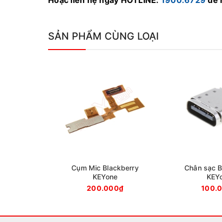
Hoặc liên hệ ngay
HOTLINE
:
1900.6729
để 
SẢN PHẨM CÙNG LOẠI
Cụm Mic Blackberry
Chân sạc B
KEYone
KEY
200.000₫
100.