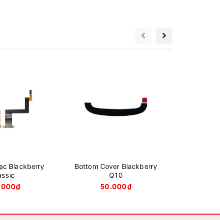
Bottom Co
8
ạc Blackberry
Bottom Cover Blackberry
assic
Q10
.000₫
50.000₫