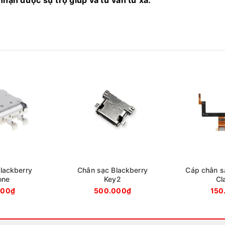
nhận được sự trợ giúp và tư vấn từ xa.
lackberry
Chân sạc Blackberry
Cáp chân s
one
Key2
Cl
000₫
500.000₫
150