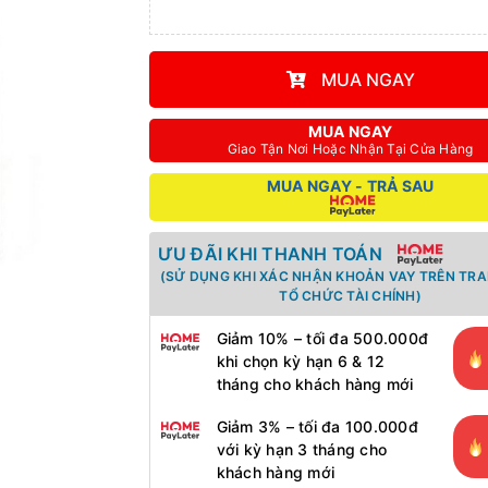
MUA NGAY
MUA NGAY
Giao Tận Nơi Hoặc Nhận Tại Cửa Hàng
MUA NGAY - TRẢ SAU
ƯU ĐÃI KHI THANH TOÁN
(SỬ DỤNG KHI XÁC NHẬN KHOẢN VAY TRÊN TR
TỔ CHỨC TÀI CHÍNH)
Giảm 10% – tối đa 500.000đ
khi chọn kỳ hạn 6 & 12
tháng cho khách hàng mới
Giảm 3% – tối đa 100.000đ
với kỳ hạn 3 tháng cho
khách hàng mới