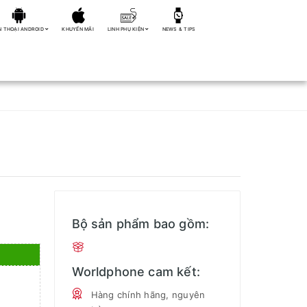
N THOẠI ANDROID
KHUYẾN MÃI
LINH PHỤ KIỆN
NEWS & TIPS
Bộ sản phẩm bao gồm:
Worldphone cam kết:
Hàng chính hãng, nguyên