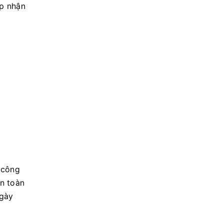
ếp nhận
 công
àn toàn
ngày