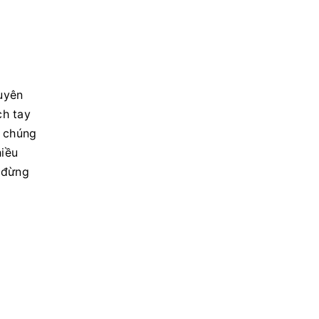
uyên
ch tay
, chúng
hiều
 đừng