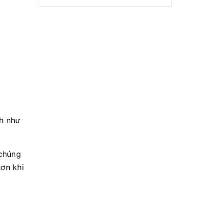
nh như
 chúng
ơn khi