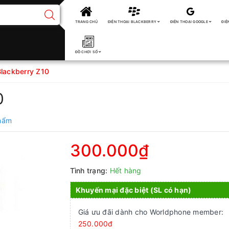
TRANG CHỦ
ĐIỆN THOẠI BLACKBERRY
ĐIỆN THOẠI GOOGLE
ĐIỆ
ĐỒ CHƠI SỐ
Blackberry Z10
0
phẩm
300.000₫
Tình trạng:
Hết hàng
Khuyến mại đặc biệt (SL có hạn)
Giá ưu đãi dành cho Worldphone member:
250.000đ