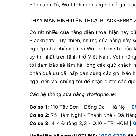
Bên cạnh đó, Worldphone cũng sẽ có gói bảo
THAY MÀN HÌNH ĐIỆN THOẠI BLACKBERRY Z
Có rất nhiều cửa hàng điện thoại hiện nay c
Blackberry. Tuy nhiên, những cửa hàng này 
nghiệp như chúng tôi vì Worldphone tự hào 
uy tín nhất trên lãnh thổ Việt Nam. Với nhữ
tôi đảm bảo sẽ làm hài lòng các quý khách 
phần quà ưu đãi hấp dẫn cùng các gói bảo hà
ngại đến với chúng tôi để nhận được các dịc
Các hệ thống cửa hàng Worldphone:
Cơ sở 1:
110 Tây Sơn - Đống Đa - Hà Nội |
0
Cơ sở 2:
75 Hàm Nghi - Thanh Khê - Đà Nẵn
Cơ sở 3:
414 Đường 3/2 - Q.10 - TP. HCM |
0