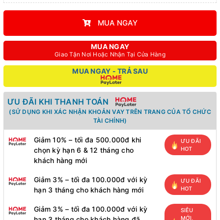
MUA NGAY
MUA NGAY
Giao Tận Nơi Hoặc Nhận Tại Cửa Hàng
MUA NGAY - TRẢ SAU
ƯU ĐÃI KHI THANH TOÁN
(SỬ DỤNG KHI XÁC NHẬN KHOẢN VAY TRÊN TRANG CỦA TỔ CHỨC
TÀI CHÍNH)
Giảm 10% – tối đa 500.000đ khi
ƯU ĐÃI
HOT
chọn kỳ hạn 6 & 12 tháng cho
khách hàng mới
Giảm 3% – tối đa 100.000đ với kỳ
ƯU ĐÃI
HOT
hạn 3 tháng cho khách hàng mới
Giảm 3% – tối đa 100.000đ với kỳ
SIÊU
MỚI,
hạn 3 tháng cho khách hàng đã