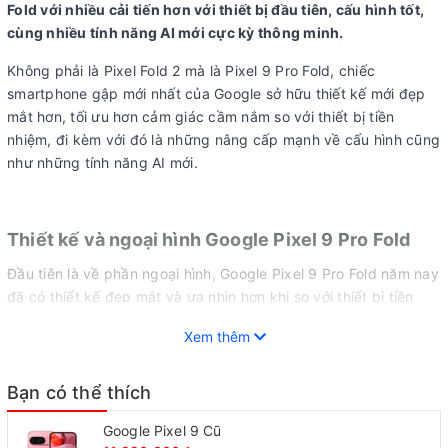
Fold với nhiều cải tiến hơn với thiết bị đầu tiên, cấu hình tốt,
cùng nhiều tính năng AI mới cực kỳ thông minh.
Không phải là Pixel Fold 2 mà là Pixel 9 Pro Fold, chiếc
smartphone gập mới nhất của Google sở hữu thiết kế mới đẹp
mắt hơn, tối ưu hơn cảm giác cầm nắm so với thiết bị tiền
nhiệm, đi kèm với đó là những nâng cấp mạnh về cấu hình cũng
như những tính năng AI mới.
Thiết kế và ngoại hình Google Pixel 9 Pro Fold
Đầu tiên là về phần ngoại hình, Google Pixel 9 Pro Fold năm nay
đã có thiết kế đẹp mắt và ưa nhìn hơn khi so với thiết bị tiền
nhiệm. Pixel 9 Pro Fold gây ấn tượng với người dùng công nghệ
Xem thêm
bởi ngoại hình trông cao cấp hơn, sang trọng hơn và chắc chắn
hơn.
Bạn có thể thích
Google Pixel 9 Cũ
Form thiết kế của Pixel 9 Pro Fold trông khá giống