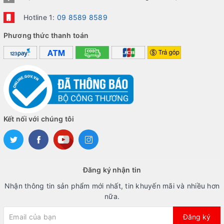
Hotline 1:
09 8589 8589
Phương thức thanh toán
Google Pixel 8a có ngoại hình khá bầu bĩnh, mềm mại. Nguồn:
Kết nối với chúng tôi
Tim Schofield.
Nhìn chung, ngoại hình của Google Pixel 8a sẽ không bắt trend
và quá nổi bật khi đặt cạnh các đối thủ, tuy nhiên, máy hứa hẹn
sẽ mang đến cho người dùng trải nghiệm cầm nắm thoải mái, dễ
Đăng ký nhận tin
chịu. Điều này có được là nhờ vào tổng thể mềm mại với các góc,
Nhận thông tin sản phẩm mới nhất, tin khuyến mãi và nhiều hơn
cạnh đều được bo cong.
nữa.
Đăng ký