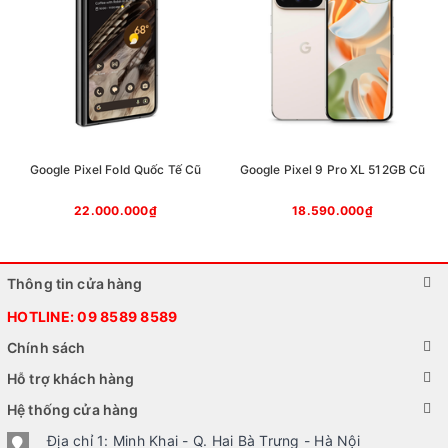
Google Pixel Fold Quốc Tế Cũ
Google Pixel 9 Pro XL 512GB Cũ
Các phụ kiện đi kèm Google Pixel 8a. Nguồn: Tim Schofield.
22.000.000₫
18.590.000₫
Trên tay Google Pixel 8a với thiết kế mềm mại,
cảm giác cầm nắm dễ chịu
Thông tin cửa hàng
Khác với hầu hết các đối thủ được tối ưu để có một ngoại hình
HOTLINE:
09 8589 8589
mỏng nhẹ, vuông vức theo xu hướng chung, Google Pixel 8a lại
có ngoại hình được nhận xét là khá bầu bĩnh, mềm mại và cũng
Chính sách
không phải là quá mỏng, nếu so với các thiết bị cùng tầm.
Hỗ trợ khách hàng
Hệ thống cửa hàng
Địa chỉ 1: Minh Khai - Q. Hai Bà Trưng - Hà Nội