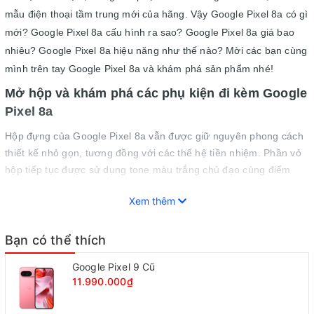
mẫu điện thoại tầm trung mới của hãng. Vậy Google Pixel 8a có gì
mới? Google Pixel 8a cấu hình ra sao? Google Pixel 8a giá bao
nhiêu? Google Pixel 8a hiệu năng như thế nào? Mời các bạn cùng
mình trên tay Google Pixel 8a và khám phá sản phẩm nhé!
Mở hộp và khám phá các phụ kiện đi kèm Google
Pixel 8a
Hộp đựng của Google Pixel 8a vẫn được giữ nguyên phong cách
thiết kế nhỏ gọn, tương đồng với các thế hệ tiền nhiệm. Phần vỏ
hộp tiếp tục được sử dụng tone màu trắng chủ đạo cùng điểm
nhấn chính là hình ảnh mặt lưng của Google Pixel 8a và logo
Xem thêm
Google được in nổi bật ở vị trí trung tâm.
Bạn có thể thích
Google Pixel 9 Cũ
11.990.000₫