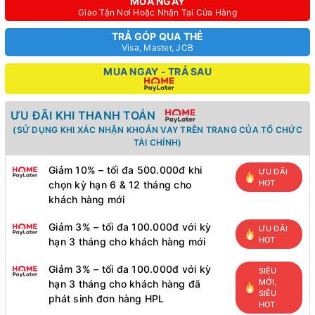
MUA NGAY
Giao Tận Nơi Hoặc Nhận Tại Cửa Hàng
TRẢ GÓP QUA THẺ
Visa, Master, JCB
MUA NGAY - TRẢ SAU
ƯU ĐÃI KHI THANH TOÁN
(SỬ DỤNG KHI XÁC NHẬN KHOẢN VAY TRÊN TRANG CỦA TỔ CHỨC
TÀI CHÍNH)
Giảm 10% – tối đa 500.000đ khi
ƯU ĐÃI
HOT
chọn kỳ hạn 6 & 12 tháng cho
khách hàng mới
Giảm 3% – tối đa 100.000đ với kỳ
ƯU ĐÃI
HOT
hạn 3 tháng cho khách hàng mới
Giảm 3% – tối đa 100.000đ với kỳ
SIÊU
MỚI,
hạn 3 tháng cho khách hàng đã
SIÊU
phát sinh đơn hàng HPL
HOT