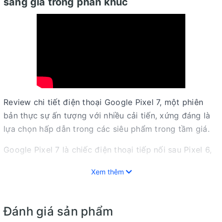
sáng giá trong phân khúc
Review chi tiết điện thoại Google Pixel 7, một phiên
bản thực sự ấn tượng với nhiều cải tiến, xứng đáng là
lựa chọn hấp dẫn trong các siêu phẩm trong tầm giá.
Google Pixel 7 là chiếc điện thoại tiếp nối sau Pixel 6,
sở hữu nhiều nâng cấp nổi bật cùng tính năng hợp lý.
Xem thêm
Theo đánh giá từ nhiều người dùng, đây thực sự là một
siêu phẩm sáng giá trong phân khúc trung cao cấp.
Vậy chi tiết có gì hấp dẫn ở chiếc smartphone này?
Đánh giá sản phẩm
Cùng World Phone tìm hiểu ngay sau đây.