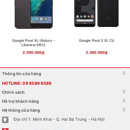
rất đặc trưng của dòng Pixel 6 series: Cụm
camera sau được đặt nằm ngang không lẫn vào
đâu được. Pixel 6a khá nhỏ gọn khi chỉ nặng
178g và mỏng 8.9 mm, khung viền nhôm có độ
cong nhẹ rất ôm tay, giúp bạn dễ dàng cầm nắm
Google Pixel XL (Nobox -
Google Pixel 3 XL Cũ
ngay cả khi chỉ dùng một tay.
Likenew 99%)
2.590.000₫
3.390.000₫
Thông tin cửa hàng
HOTLINE:
09 8589 8589
Chính sách
Hỗ trợ khách hàng
Hệ thống cửa hàng
Địa chỉ 1: Minh Khai - Q. Hai Bà Trưng - Hà Nội