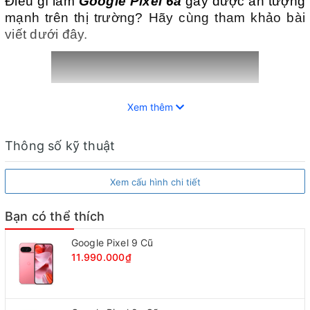
Điều gì làm
Google Pixel 6a
gây được ấn tượng
mạnh trên thị trường? Hãy cùng tham khảo bài
viết dưới đây.
Xem thêm
Thông số kỹ thuật
Đánh giá chi tiết Google Pixel 6a
Xem cấu hình chi tiết
Bạn có thể thích
Giữa năm 2022 vừa qua, ông lớn Google đã cho
ra mắt mẫu smartphone mới toanh – Google
Google Pixel 9 Cũ
Pixel 6a với thiết kế nhỏ gọn nhưng lại có hiệu
11.990.000₫
năng vô cùng mạnh mẽ kết hợp cùng cụm
camera xịn sò. Hãy cùng chúng tôi đánh giá
Google Pixel 6a
trong bài viết dưới đây.