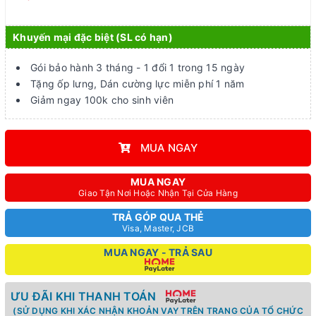
Khuyến mại đặc biệt (SL có hạn)
Gói bảo hành 3 tháng - 1 đổi 1 trong 15 ngày
Tặng ốp lưng, Dán cường lực miễn phí 1 năm
Giảm ngay 100k cho sinh viên
MUA NGAY
MUA NGAY
Giao Tận Nơi Hoặc Nhận Tại Cửa Hàng
TRẢ GÓP QUA THẺ
Visa, Master, JCB
MUA NGAY - TRẢ SAU
ƯU ĐÃI KHI THANH TOÁN
(SỬ DỤNG KHI XÁC NHẬN KHOẢN VAY TRÊN TRANG CỦA TỔ CHỨC