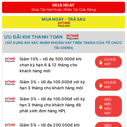
MUA NGAY
Giao Tận Nơi Hoặc Nhận Tại Cửa Hàng
MUA NGAY - TRẢ SAU
ƯU ĐÃI KHI THANH TOÁN
(SỬ DỤNG KHI XÁC NHẬN KHOẢN VAY TRÊN TRANG CỦA TỔ CHỨC
TÀI CHÍNH)
Giảm 10% – tối đa 500.000đ khi
ƯU ĐÃI
HOT
chọn kỳ hạn 6 & 12 tháng cho
khách hàng mới
Giảm 3% – tối đa 100.000đ với kỳ
ƯU ĐÃI
HOT
hạn 3 tháng cho khách hàng mới
Giảm 3% – tối đa 100.000đ với kỳ
SIÊU
MỚI,
hạn 3 tháng cho khách hàng đã
SIÊU
phát sinh đơn hàng HPL
HOT
Giảm 5% – tối đa 200.000đ khi
SIÊU