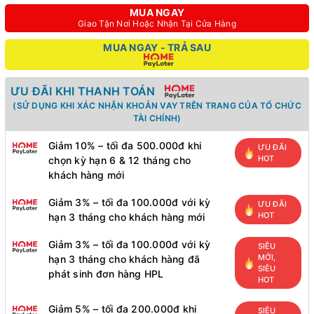
MUA NGAY
Giao Tận Nơi Hoặc Nhận Tại Cửa Hàng
MUA NGAY - TRẢ SAU
ƯU ĐÃI KHI THANH TOÁN
(SỬ DỤNG KHI XÁC NHẬN KHOẢN VAY TRÊN TRANG CỦA TỔ CHỨC
TÀI CHÍNH)
Giảm 10% – tối đa 500.000đ khi
ƯU ĐÃI
HOT
chọn kỳ hạn 6 & 12 tháng cho
khách hàng mới
Giảm 3% – tối đa 100.000đ với kỳ
ƯU ĐÃI
HOT
hạn 3 tháng cho khách hàng mới
Giảm 3% – tối đa 100.000đ với kỳ
SIÊU
MỚI,
hạn 3 tháng cho khách hàng đã
SIÊU
phát sinh đơn hàng HPL
HOT
Giảm 5% – tối đa 200.000đ khi
SIÊU