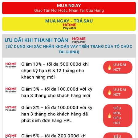
MUA NGAY
Giao Tận Nơi Hoặc Nhận Tại Cửa Hàng
MUA NGAY - TRẢ SAU
ƯU ĐÃI KHI THANH TOÁN
(SỬ DỤNG KHI XÁC NHẬN KHOẢN VAY TRÊN TRANG CỦA TỔ CHỨC
TÀI CHÍNH)
Giảm 10% – tối đa 500.000đ khi
ƯU ĐÃI
HOT
chọn kỳ hạn 6 & 12 tháng cho
khách hàng mới
Giảm 3% – tối đa 100.000đ với kỳ
ƯU ĐÃI
HOT
hạn 3 tháng cho khách hàng mới
Giảm 3% – tối đa 100.000đ với kỳ
SIÊU
MỚI,
hạn 3 tháng cho khách hàng đã
SIÊU
phát sinh đơn hàng HPL
HOT
Giảm 5% – tối đa 200.000đ khi
SIÊU