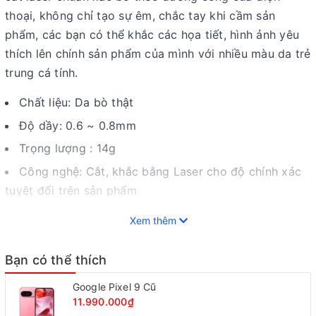
thoại, không chỉ tạo sự êm, chắc tay khi cầm sản
phẩm, các bạn có thể khắc các họa tiết, hình ảnh yêu
thích lên chính sản phẩm của mình với nhiều màu da trẻ
trung cá tính.
Chất liệu: Da bò thật
Độ dầy: 0.6 ~ 0.8mm
Trọng lượng : 14g
Công nghệ: Cắt, khắc bằng Laser cho độ chính xác
tuyệt đối trên sản phẩm
Sản xuất: Việt Nam
.
Xem thêm
>>> Tham khảo ngay các sản phẩm
Blackberry
10
với nhiều ưu đãi <<<
Bạn có thể thích
Google Pixel 9 Cũ
11.990.000₫