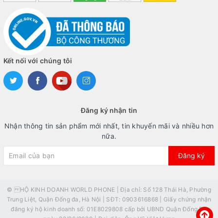
Kết nối với chúng tôi
Đăng ký nhận tin
Nhận thông tin sản phẩm mới nhất, tin khuyến mãi và nhiều hơn
nữa.
Đăng ký
© HỘ KINH DOANH WORLD PHONE | Địa chỉ: Số 128 Thái Hà, Phường
Trung Liệt, Quận Đống đa, Hà Nội | SĐT: 0903616868 | Giấy chứng nhận
đăng ký hộ kinh doanh số: 01E8029808 cấp bởi UBND Quận Đống Đa