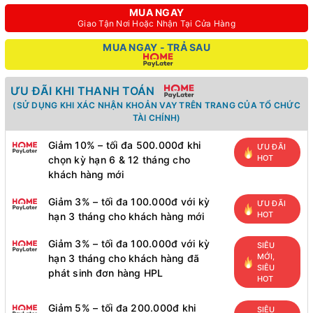
MUA NGAY
Giao Tận Nơi Hoặc Nhận Tại Cửa Hàng
MUA NGAY - TRẢ SAU
ƯU ĐÃI KHI THANH TOÁN
(SỬ DỤNG KHI XÁC NHẬN KHOẢN VAY TRÊN TRANG CỦA TỔ CHỨC
TÀI CHÍNH)
Giảm 10% – tối đa 500.000đ khi
ƯU ĐÃI
HOT
chọn kỳ hạn 6 & 12 tháng cho
khách hàng mới
Giảm 3% – tối đa 100.000đ với kỳ
ƯU ĐÃI
HOT
hạn 3 tháng cho khách hàng mới
Giảm 3% – tối đa 100.000đ với kỳ
SIÊU
MỚI,
hạn 3 tháng cho khách hàng đã
SIÊU
phát sinh đơn hàng HPL
HOT
Giảm 5% – tối đa 200.000đ khi
SIÊU