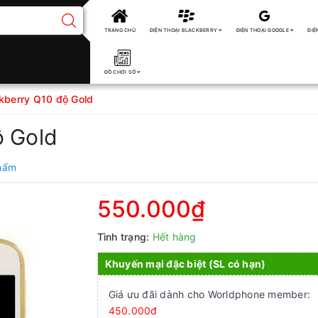
TRANG CHỦ
ĐIỆN THOẠI BLACKBERRY
ĐIỆN THOẠI GOOGLE
ĐIỆ
ĐỒ CHƠI SỐ
kberry Q10 độ Gold
ộ Gold
phẩm
550.000₫
Tình trạng:
Hết hàng
Khuyến mại đặc biệt (SL có hạn)
Giá ưu đãi dành cho Worldphone member:
450.000đ