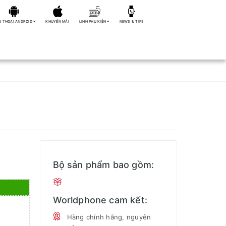
N THOẠI ANDROID
KHUYẾN MÃI
LINH PHỤ KIỆN
NEWS & TIPS
Bộ sản phẩm bao gồm:
Worldphone cam kết:
Hàng chính hãng, nguyên