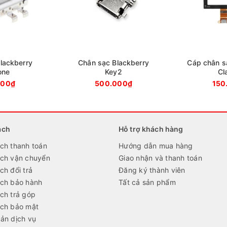
lackberry
Chân sạc Blackberry
Cáp chân s
one
Key2
Cl
000₫
500.000₫
150
ách
Hỗ trợ khách hàng
ch thanh toán
Hướng dẫn mua hàng
ách vận chuyển
Giao nhận và thanh toán
ch đổi trả
Đăng ký thành viên
ách bảo hành
Tất cả sản phẩm
ch trả góp
ách bảo mật
ản dịch vụ