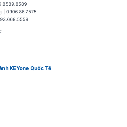
09.8589.8589
 | 0906.86.7575
093.668.5558
:
hành KEYone Quốc Tế