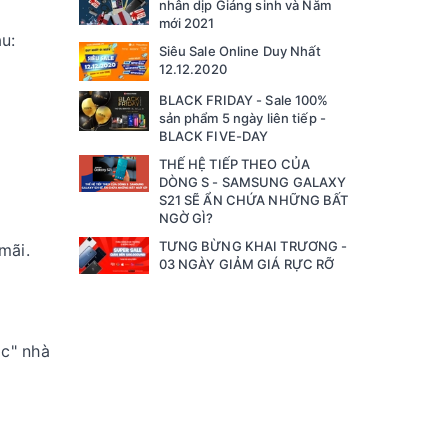
nhân dịp Giáng sinh và Năm
mới 2021
u:
Siêu Sale Online Duy Nhất
12.12.2020
BLACK FRIDAY - Sale 100%
sản phẩm 5 ngày liên tiếp -
BLACK FIVE-DAY
THẾ HỆ TIẾP THEO CỦA
DÒNG S - SAMSUNG GALAXY
S21 SẼ ẨN CHỨA NHỮNG BẤT
NGỜ GÌ?
TƯNG BỪNG KHAI TRƯƠNG -
mãi.
03 NGÀY GIẢM GIÁ RỰC RỠ
c" nhà