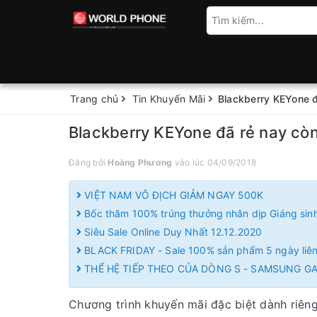
Trang chủ
Tin Khuyến Mãi
Blackberry KEYone 
Blackberry KEYone đã rẻ nay cò
Đăng bởi
Hoàng Phương
vào lúc 04/09/2018
VIỆT NAM VÔ ĐỊCH GIẢM NGAY 500K
Bốc thăm 100% trúng thưởng nhân dịp Giáng sin
Siêu Sale Online Duy Nhất 12.12.2020
BLACK FRIDAY - Sale 100% sản phẩm 5 ngày liên
THẾ HỆ TIẾP THEO CỦA DÒNG S - SAMSUNG G
Chương trình khuyến mãi đặc biệt dành riê