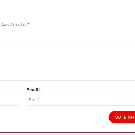
*
c được đánh dấu
Email
*
GỬI BÌNH