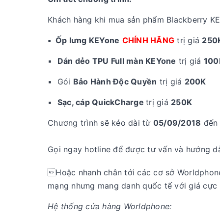
Khách hàng khi mua sản phẩm Blackberry KEY
▪️ Ốp lưng KEYone
CHÍNH HÃNG
trị giá
250
▪️
Dán dẻo TPU Full màn KEYone
trị giá
100
▪️ Gói
Bảo Hành Độc Quyền
trị giá
200K
▪️
Sạc, cáp QuickCharge
trị giá
250K
Chương trình sẽ kéo dài từ
05/09/2018
đến 
Gọi ngay hotline để được tư vấn và hướng d
Hoặc nhanh chân tới các cơ sở Worldphon
mạng nhưng mang danh quốc tế với giá cực 
Hệ thống cửa hàng Worldphone: