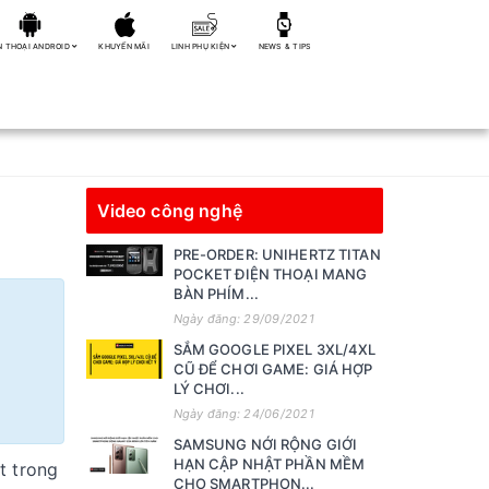
N THOẠI ANDROID
KHUYẾN MÃI
LINH PHỤ KIỆN
NEWS & TIPS
Video công nghệ
PRE-ORDER: UNIHERTZ TITAN
POCKET ĐIỆN THOẠI MANG
BÀN PHÍM...
Ngày đăng: 29/09/2021
SẮM GOOGLE PIXEL 3XL/4XL
CŨ ĐỂ CHƠI GAME: GIÁ HỢP
LÝ CHƠI...
Ngày đăng: 24/06/2021
SAMSUNG NỚI RỘNG GIỚI
HẠN CẬP NHẬT PHẦN MỀM
t trong
CHO SMARTPHON...