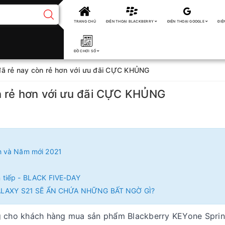
TRANG CHỦ
ĐIỆN THOẠI BLACKBERRY
ĐIỆN THOẠI GOOGLE
ĐIỆ
ĐỒ CHƠI SỐ
đã rẻ nay còn rẻ hơn với ưu đãi CỰC KHỦNG
n rẻ hơn với ưu đãi CỰC KHỦNG
h và Năm mới 2021
 tiếp - BLACK FIVE-DAY
ALAXY S21 SẼ ẨN CHỨA NHỮNG BẤT NGỜ GÌ?
ng cho khách hàng mua sản phẩm Blackberry KEYone Sprin