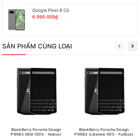
Camera 5Mpx hỗ trợ khả năng tự lấy nét, hơn hẳn Blackberry
Google Pixel 8 Cũ
9900.
6.990.000₫
Camera còn có khả năng quay phim độ phân giải HD 720p.
SẢN PHẨM CÙNG LOẠI
Các sản phẩm liên quan:
Blackberry Curve 9320 cũ
Blackberry Bold 9780 Likenew 99%
Blackberry RIM 8110 Mới Nguyên SEAL
BlackBerry Porsche Design
BlackBerry Porsche Design
P’9983 (Mới 100% - Nobox)
P’9983 (Likenew 99% - Fullbox)