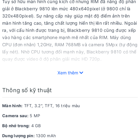
Tuy sở hữu màn hình cùng kích cỡ nhưng RIM đã nâng độ phân
giải ở Blackberry 9810 lên mức 480x640pixel (ở 9800 chỉ là
320x480pixel). Sự nâng cấp này giúp mật độ điểm ảnh trên
màn hình tăng cao, tăng chất lượng hiển thị lên rất nhiều. Ngoài
ra, với cấu hình được trang bị, Blackberry 9810 cũng được xếp
vào hàng các smartphone mạnh mẽ nhất của RIM. Máy dùng
CPU (đơn nhân) 1,2GHz, RAM 768MB và camera 5Mpx (tự động
lấy nét). Nhờ CPU tương đối mạnh này, Blackberry 9810 có thể
quay được video ở độ phân giải mức HD 720p.
Hiện tại, các dòng máy Blackberry 9810 được bán ở Việt Nam
Xem thêm
nhập về từ nhiều nhà mạng khác nhau. Sản phẩm chủ yếu xuất
hiện với màu bạc và có thể sử dụng dễ dàng các mạng GSM
Thông số kỹ thuật
trong nước.
Cách đây không lâu, phiên bản Blackberry 9900 cũng có mặt ở
Màn hình:
TFT, 3.2", TFT, 16 triệu màu
Việt Nam, máy sở hữu màn hình cảm ứng và bàn phím QWERTY
Camera sau:
5 MP
liền thân nhưng có giá giá thành rẻ hơn. So với Blackberry
9810, bàn phím của 9900 được đánh giá cao hơn nhưng về
Bộ nhớ trong:
4 GB
camera, tính năng tự động lấy nét bị lược bỏ là một yếu điểm
Dung lượng pin:
1300 mAh