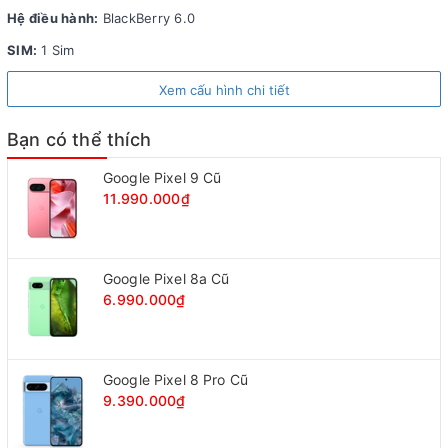
của 9900.
Hệ điều hành:
BlackBerry 6.0
SIM:
1 Sim
Máy có thiết kế tương tự Blackberry 9800.
Xem cấu hình chi tiết
Bạn có thể thích
Điểm dễ phân biệt nhất là hoạ tiết ở mặt lưng.
Google Pixel 9 Cũ
11.990.000₫
Bàn phím QWERTY dạng trượt.
Google Pixel 8a Cũ
Bố trí 2 nút tắt chuông và khóa máy như nhiều dòng máy của
6.990.000₫
Blackberry khác.
Cơ trượt của Blackberry 9810 được nhiều người đánh giá là tốt
Google Pixel 8 Pro Cũ
hơn 9800.
9.390.000₫